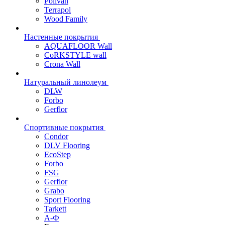
Polivan
Terrapol
Wood Family
Настенные покрытия
AQUAFLOOR Wall
CoRKSTYLE wall
Crona Wall
Натуральный линолеум
DLW
Forbo
Gerflor
Спортивные покрытия
Condor
DLV Flooring
EcoStep
Forbo
FSG
Gerflor
Grabo
Sport Flooring
Tarkett
А-Ф