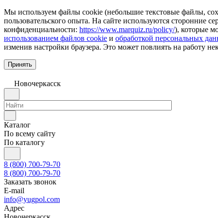
Мы используем файлы cookie (небольшие текстовые файлы, сохр
пользовательского опыта. На сайте используются сторонние с
конфиденциальности:
https://www.marquiz.ru/policy/
), которые м
использованием файлов cookie
и
обработкой персональных да
изменив настройки браузера. Это может повлиять на работу не
Принять
Новочеркаcск
Каталог
По всему сайту
По каталогу
8 (800) 700-79-70
8 (800) 700-79-70
Заказать звонок
E-mail
info@yugpol.com
Адрес
Новочеркаcск