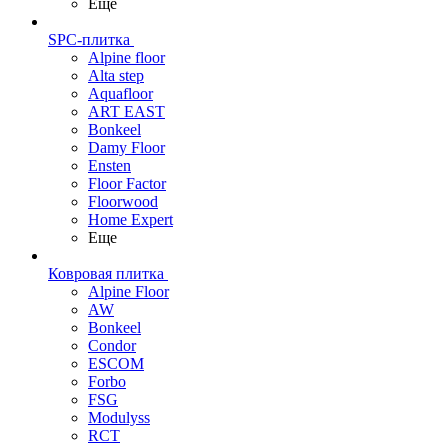
Еще
SPC-плитка
Alpine floor
Alta step
Aquafloor
ART EAST
Bonkeel
Damy Floor
Ensten
Floor Factor
Floorwood
Home Expert
Еще
Ковровая плитка
Alpine Floor
AW
Bonkeel
Condor
ESCOM
Forbo
FSG
Modulyss
RCT