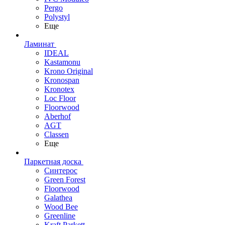
Pergo
Polystyl
Еще
Ламинат
IDEAL
Kastamonu
Krono Original
Kronospan
Kronotex
Loc Floor
Floorwood
Aberhof
AGT
Classen
Еще
Паркетная доска
Синтерос
Green Forest
Floorwood
Galathea
Wood Bee
Greenline
Kraft Parkett