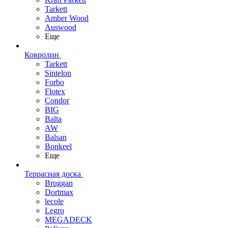
Tarkett
Amber Wood
Auswood
Еще
Ковролин
Tarkett
Sintelon
Forbo
Flotex
Condor
BIG
Balta
AW
Balsan
Bonkeel
Еще
Террасная доска
Bruggan
Dortmax
lecole
Legro
MEGADECK