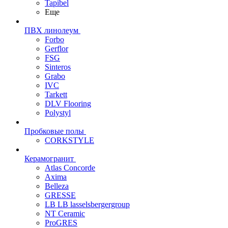
Tapibel
Еще
ПВХ линолеум
Forbo
Gerflor
FSG
Sinteros
Grabo
IVC
Tarkett
DLV Flooring
Polystyl
Пробковые полы
CORKSTYLE
Керамогранит
Atlas Concorde
Axima
Belleza
GRESSE
LB LB lasselsbergergroup
NT Ceramic
ProGRES