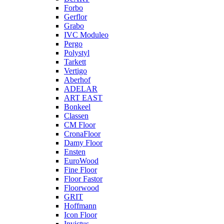
Forbo
Gerflor
Grabo
IVC Moduleo
Pergo
Polystyl
Tarkett
Vertigo
Aberhof
ADELAR
ART EAST
Bonkeel
Classen
CM Floor
CronaFloor
Damy Floor
Ensten
EuroWood
Fine Floor
Floor Fastor
Floorwood
GRIT
Hoffmann
Icon Floor
Invictus