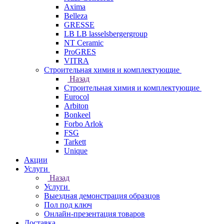
Axima
Belleza
GRESSE
LB LB lasselsbergergroup
NT Ceramic
ProGRES
VITRA
Строительная химия и комплектующие
Назад
Строительная химия и комплектующие
Eurocol
Arbiton
Bonkeel
Forbo Arlok
FSG
Tarkett
Unique
Акции
Услуги
Назад
Услуги
Выездная демонстрация образцов
Пол под ключ
Онлайн-презентация товаров
Доставка