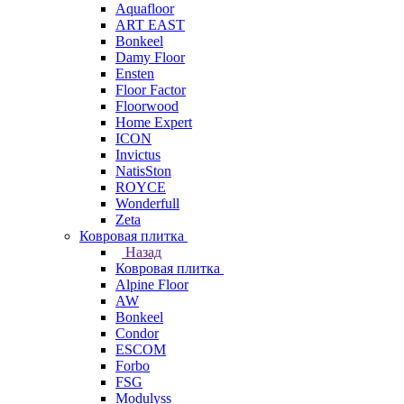
Aquafloor
ART EAST
Bonkeel
Damy Floor
Ensten
Floor Factor
Floorwood
Home Expert
ICON
Invictus
NatisSton
ROYCE
Wonderfull
Zeta
Ковровая плитка
Назад
Ковровая плитка
Alpine Floor
AW
Bonkeel
Condor
ESCOM
Forbo
FSG
Modulyss