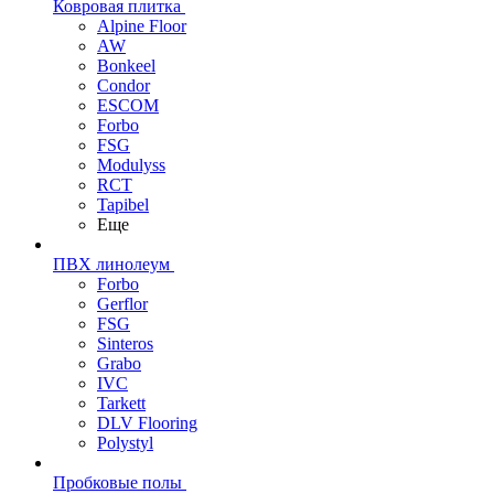
Ковровая плитка
Alpine Floor
AW
Bonkeel
Condor
ESCOM
Forbo
FSG
Modulyss
RCT
Tapibel
Еще
ПВХ линолеум
Forbo
Gerflor
FSG
Sinteros
Grabo
IVC
Tarkett
DLV Flooring
Polystyl
Пробковые полы