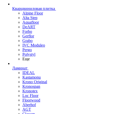
Кварцвиниловая плитка
Alpine Floor
Alta Step
Aquafloor
DeART
Forbo
Gerflor
Grabo
IVC Moduleo
Pergo
Polystyl
Еще
Ламинат
IDEAL
Kastamonu
Krono Original
Kronospan
Kronotex
Loc Floor
Floorwood
Aberhof
AGT
Classen