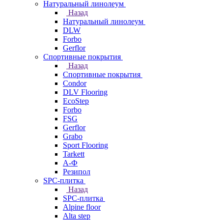
Натуральный линолеум
Назад
Натуральный линолеум
DLW
Forbo
Gerflor
Спортивные покрытия
Назад
Спортивные покрытия
Condor
DLV Flooring
EcoStep
Forbo
FSG
Gerflor
Grabo
Sport Flooring
Tarkett
А-Ф
Резипол
SPC-плитка
Назад
SPC-плитка
Alpine floor
Alta step