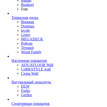
Balsan
Bonkeel
Еще
Террасная доска
Bruggan
Dortmax
lecole
Legro
MEGADECK
Polivan
Terrapol
Wood Family
Настенные покрытия
AQUAFLOOR Wall
CoRKSTYLE wall
Crona Wall
Натуральный линолеум
DLW
Forbo
Gerflor
Спортивные покрытия