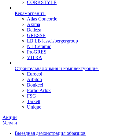
CORKSTYLE
Керамогранит
Atlas Concorde
Axima
Belleza
GRESSE
LB LB lasselsbergergroup
NT Ceramic
ProGRES
VITRA
Строительная химия и комплектующие
Eurocol
Arbiton
Bonkeel
Forbo Arlok
FSG
Tarkett
Unique
Акции
Услуги
Выездная демонстрация образцов