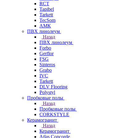
RCT
Tapibel
Tarkett
TecSom
АМК
ПВХ линолеум
Назад
ПВХ линолеум
Forbo
Gerflor
FSG
Sinteros
Grabo
IVC
Tarkett
DLV Flooring
Polystyl
Пробковые полы
Назад
Пробковые полы
CORKSTYLE
Керамогранит
Назад
Керамогранит
Atlas Concorde