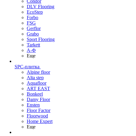
Condor
DLV Flooring
EcoStep
Forbo
FSG
Gerflor
Grabo
Sport Flooring
Tarkett
А-Ф
Еще
SPC-плитка
Alpine floor
Alta step
Aquafloor
ART EAST
Bonkeel
Damy Floor
Ensten
Floor Factor
Floorwood
Home Expert
Еще