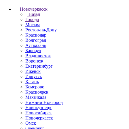
Новочеркаcск
Назад
Города
Москва
Ростов-на-Дону
Краснодар
Волгоград
Астрахань
Барнаул
Владивосток
Воронеж
Екатеринбург
Ижевск
Иркутск
Казань
Кемерово
Красноярск
Махачкала
Нижний Новгород
Новокузнецк
Новосибирск
Новочеркаcск
Омск
Оренбург