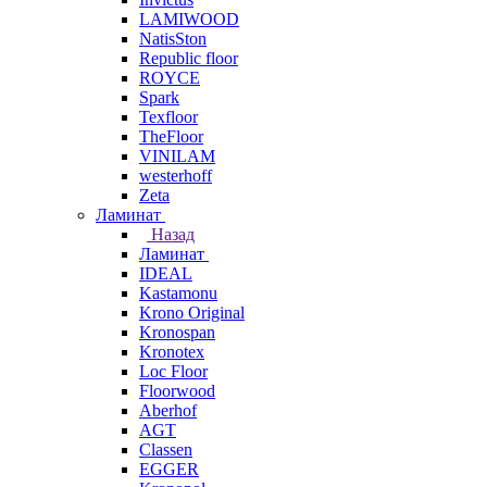
LAMIWOOD
NatisSton
Republic floor
ROYCE
Spark
Texfloor
TheFloor
VINILAM
westerhoff
Zeta
Ламинат
Назад
Ламинат
IDEAL
Kastamonu
Krono Original
Kronospan
Kronotex
Loc Floor
Floorwood
Aberhof
AGT
Classen
EGGER