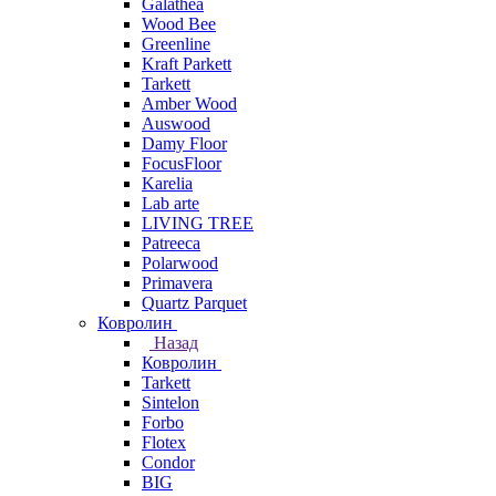
Galathea
Wood Bee
Greenline
Kraft Parkett
Tarkett
Amber Wood
Auswood
Damy Floor
FocusFloor
Karelia
Lab arte
LIVING TREE
Patreeca
Polarwood
Primavera
Quartz Parquet
Ковролин
Назад
Ковролин
Tarkett
Sintelon
Forbo
Flotex
Condor
BIG