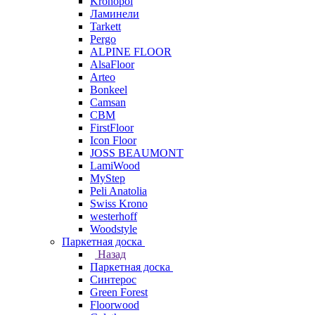
Kronopol
Ламинели
Tarkett
Pergo
ALPINE FLOOR
AlsaFloor
Arteo
Bonkeel
Camsan
CBM
FirstFloor
Icon Floor
JOSS BEAUMONT
LamiWood
MyStep
Peli Anatolia
Swiss Krono
westerhoff
Woodstyle
Паркетная доска
Назад
Паркетная доска
Синтерос
Green Forest
Floorwood