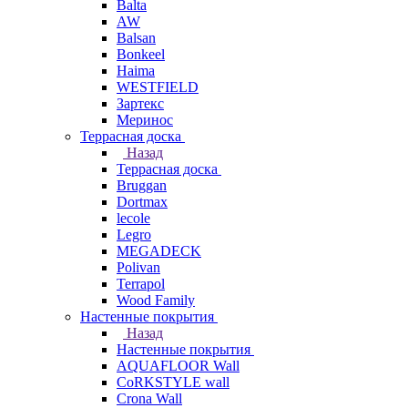
Balta
AW
Balsan
Bonkeel
Haima
WESTFIELD
Зартекс
Меринос
Террасная доска
Назад
Террасная доска
Bruggan
Dortmax
lecole
Legro
MEGADECK
Polivan
Terrapol
Wood Family
Настенные покрытия
Назад
Настенные покрытия
AQUAFLOOR Wall
CoRKSTYLE wall
Crona Wall