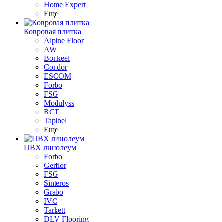
Home Expert
Еще
Ковровая плитка
Alpine Floor
AW
Bonkeel
Condor
ESCOM
Forbo
FSG
Modulyss
RCT
Tapibel
Еще
ПВХ линолеум
Forbo
Gerflor
FSG
Sinteros
Grabo
IVC
Tarkett
DLV Flooring