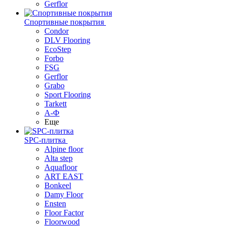
Gerflor
Спортивные покрытия
Condor
DLV Flooring
EcoStep
Forbo
FSG
Gerflor
Grabo
Sport Flooring
Tarkett
А-Ф
Еще
SPC-плитка
Alpine floor
Alta step
Aquafloor
ART EAST
Bonkeel
Damy Floor
Ensten
Floor Factor
Floorwood