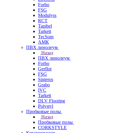
Forbo
FSG
Modulyss
RCT
Tapibel
Tarkett
TecSom
АМК
ПВХ линолеум
Назад
ПВХ линолеум
Forbo
Gerflor
FSG
Sinteros
Grabo
IVC
Tarkett
DLV Flooring
Polystyl
Пробковые полы
Назад
Пробковые полы
CORKSTYLE
Керамогранит