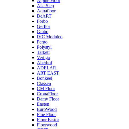
Alpine Floor
Alta Step
Aquafloor
DeART
Forbo
Gerflor
Grabo
IVC Moduleo
Pergo
Polystyl
Tarkett
Vertigo
Aberhof
ADELAR
ART EAST
Bonkeel
Classen
CM Floor
CronaFloor
Damy Floor
Ensten
EuroWood
Fine Floor
Floor Fastor
Floorwood