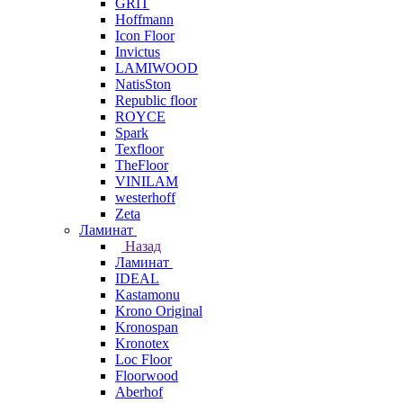
GRIT
Hoffmann
Icon Floor
Invictus
LAMIWOOD
NatisSton
Republic floor
ROYCE
Spark
Texfloor
TheFloor
VINILAM
westerhoff
Zeta
Ламинат
Назад
Ламинат
IDEAL
Kastamonu
Krono Original
Kronospan
Kronotex
Loc Floor
Floorwood
Aberhof