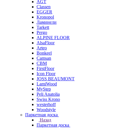
AGT
Classen
EGGER
Kronopol
Ламинели
Tarkett
Pergo
ALPINE FLOOR
AlsaFloor
Arteo
Bonkeel
Camsan
CBM
FirstFloor
Icon Floor
JOSS BEAUMONT
LamiWood
MyStep
Peli Anatolia
Swiss Krono
westerhoff
Woodstyle
Паркетная доска
Назад
Паркетная доска