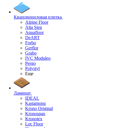
Кварцвиниловая плитка
Alpine Floor
Alta Step
Aquafloor
DeART
Forbo
Gerflor
Grabo
IVC Moduleo
Pergo
Polystyl
Еще
Ламинат
IDEAL
Kastamonu
Krono Original
Kronospan
Kronotex
Loc Floor