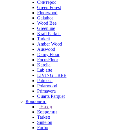
Синтерос
Green Forest
Floorwood
Galathea
Wood Bee
Greenline
Kraft Parkett
Tarkett
Amber Wood
Auswood
Damy Floor
FocusFloor
Karelia
Lab arte
LIVING TREE
Patreeca
Polarwood
Primavera
Quartz Parquet
Ковролин
Назад
Ковролин
Tarkett
Sintelon
Forbo