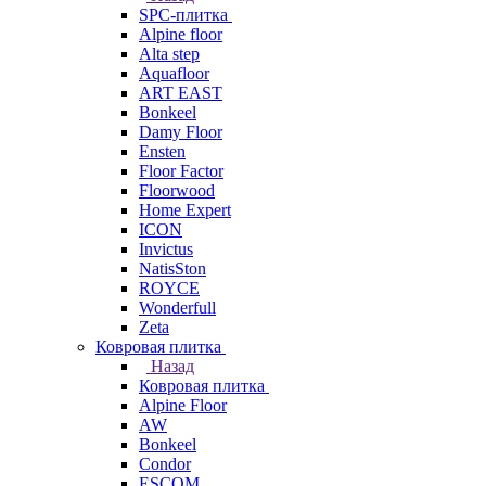
SPC-плитка
Alpine floor
Alta step
Aquafloor
ART EAST
Bonkeel
Damy Floor
Ensten
Floor Factor
Floorwood
Home Expert
ICON
Invictus
NatisSton
ROYCE
Wonderfull
Zeta
Ковровая плитка
Назад
Ковровая плитка
Alpine Floor
AW
Bonkeel
Condor
ESCOM