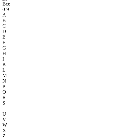
Все
0-9
A
B
C
D
E
F
G
H
I
K
L
M
N
P
Q
R
S
T
U
V
W
X
Z