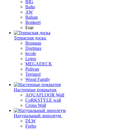
BIG
Balta
AW
Balsan
Bonkeel
Еще
Террасная доска
Bruggan
Dortmax
lecole
Legro
MEGADECK
Polivan
Terrapol
Wood Family
Настенные покрытия
AQUAFLOOR Wall
CoRKSTYLE wall
Crona Wall
Натуральный линолеум
DLW
Forbo