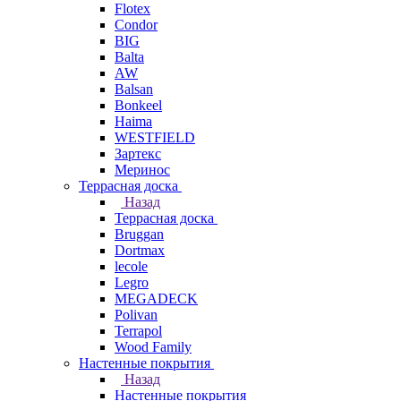
Flotex
Condor
BIG
Balta
AW
Balsan
Bonkeel
Haima
WESTFIELD
Зартекс
Меринос
Террасная доска
Назад
Террасная доска
Bruggan
Dortmax
lecole
Legro
MEGADECK
Polivan
Terrapol
Wood Family
Настенные покрытия
Назад
Настенные покрытия