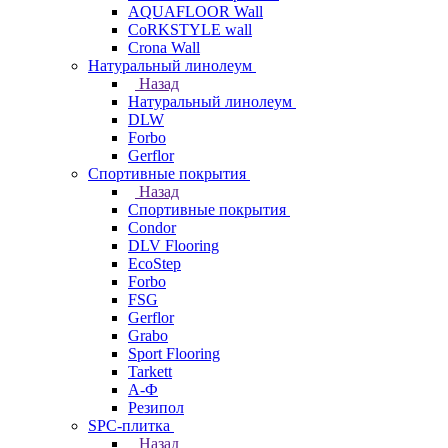
AQUAFLOOR Wall
CoRKSTYLE wall
Crona Wall
Натуральный линолеум
Назад
Натуральный линолеум
DLW
Forbo
Gerflor
Спортивные покрытия
Назад
Спортивные покрытия
Condor
DLV Flooring
EcoStep
Forbo
FSG
Gerflor
Grabo
Sport Flooring
Tarkett
А-Ф
Резипол
SPC-плитка
Назад