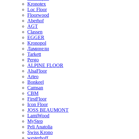
Kronotex
Loc Floor
Floorwood
Aberhof
AGT
Classen
EGGER
Kronopol
Ламинели
Tarkett
Pergo
ALPINE FLOOR
AlsaFloor
Arteo
Bonkeel
Camsan
CBM
FirstFloor
Icon Floor
JOSS BEAUMONT
LamiWood
MyStep
Peli Anatolia
Swiss Krono
westerhoff