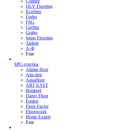
Condor
DLV Flooring
EcoStep
Forbo
FSG
Gerflor
Grabo
Sport Flooring
Tarkett
А-Ф
Еще
SPC-плитка
Alpine floor
Alta step
Aquafloor
ART EAST
Bonkeel
Damy Floor
Ensten
Floor Factor
Floorwood
Home Expert
Еще