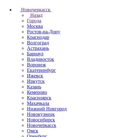
Новочеркаcск
Назад
Города
Москва
Ростов-на-Дону
Краснодар
Волгоград
Астрахань
Барнаул
Владивосток
Воронеж
Екатеринбург
Ижевск
Иркутск
Казань
Кемерово
Красноярск
Махачкала
Нижний Новгород
Новокузнецк
Новосибирск
Новочеркаcск
Омск
Оренбург