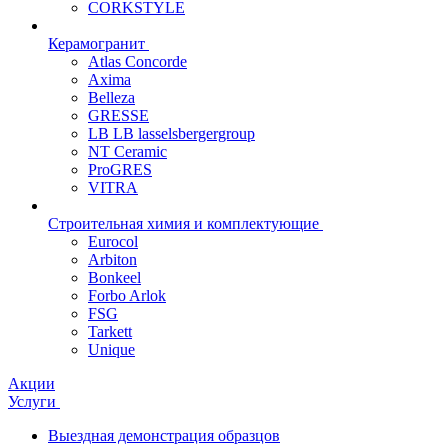
CORKSTYLE
Керамогранит
Atlas Concorde
Axima
Belleza
GRESSE
LB LB lasselsbergergroup
NT Ceramic
ProGRES
VITRA
Строительная химия и комплектующие
Eurocol
Arbiton
Bonkeel
Forbo Arlok
FSG
Tarkett
Unique
Акции
Услуги
Выездная демонстрация образцов