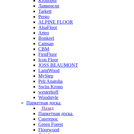
Kronopol
Ламинели
Tarkett
Pergo
ALPINE FLOOR
AlsaFloor
Arteo
Bonkeel
Camsan
CBM
FirstFloor
Icon Floor
JOSS BEAUMONT
LamiWood
MyStep
Peli Anatolia
Swiss Krono
westerhoff
Woodstyle
Паркетная доска
Назад
Паркетная доска
Синтерос
Green Forest
Floorwood