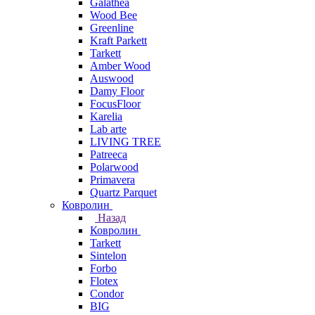
Galathea
Wood Bee
Greenline
Kraft Parkett
Tarkett
Amber Wood
Auswood
Damy Floor
FocusFloor
Karelia
Lab arte
LIVING TREE
Patreeca
Polarwood
Primavera
Quartz Parquet
Ковролин
Назад
Ковролин
Tarkett
Sintelon
Forbo
Flotex
Condor
BIG