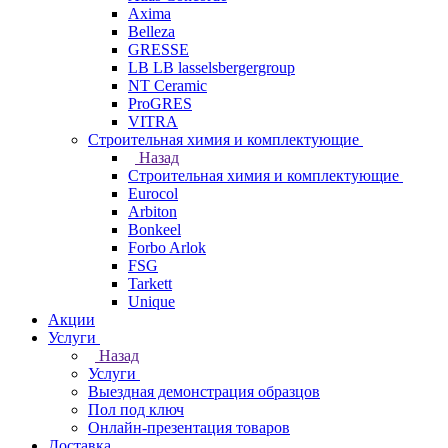
Axima
Belleza
GRESSE
LB LB lasselsbergergroup
NT Ceramic
ProGRES
VITRA
Строительная химия и комплектующие
Назад
Строительная химия и комплектующие
Eurocol
Arbiton
Bonkeel
Forbo Arlok
FSG
Tarkett
Unique
Акции
Услуги
Назад
Услуги
Выездная демонстрация образцов
Пол под ключ
Онлайн-презентация товаров
Доставка