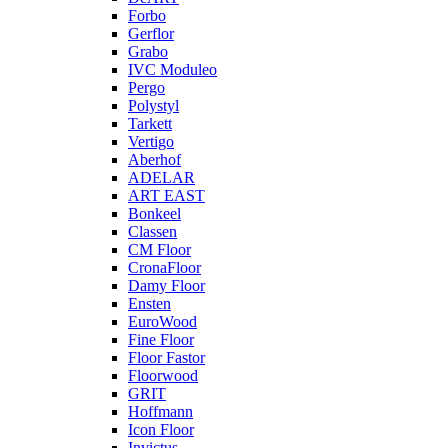
Forbo
Gerflor
Grabo
IVC Moduleo
Pergo
Polystyl
Tarkett
Vertigo
Aberhof
ADELAR
ART EAST
Bonkeel
Classen
CM Floor
CronaFloor
Damy Floor
Ensten
EuroWood
Fine Floor
Floor Fastor
Floorwood
GRIT
Hoffmann
Icon Floor
Invictus