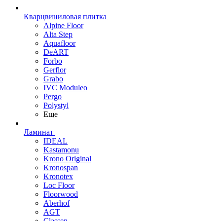
Кварцвиниловая плитка
Alpine Floor
Alta Step
Aquafloor
DeART
Forbo
Gerflor
Grabo
IVC Moduleo
Pergo
Polystyl
Еще
Ламинат
IDEAL
Kastamonu
Krono Original
Kronospan
Kronotex
Loc Floor
Floorwood
Aberhof
AGT
Classen