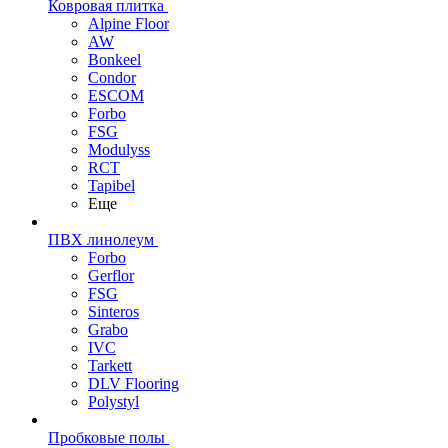
Ковровая плитка
Alpine Floor
AW
Bonkeel
Condor
ESCOM
Forbo
FSG
Modulyss
RCT
Tapibel
Еще
ПВХ линолеум
Forbo
Gerflor
FSG
Sinteros
Grabo
IVC
Tarkett
DLV Flooring
Polystyl
Пробковые полы