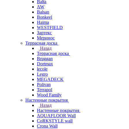
Balta
AW
Balsan
Bonkeel
Haima
WESTFIELD
Зартекс
Меринос
Террасная доска
Назад
Террасная доска
Bruggan
Dortmax
lecole
Legro
MEGADECK
Polivan
Terrapol
Wood Family
Настенные покрытия
Назад
Настенные покрытия
AQUAFLOOR Wall
CoRKSTYLE wall
Crona Wall