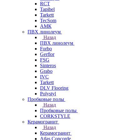
RCT
Tapibel
Tarkett
TecSom
АМК
ПВХ линолеум
Назад
ПВХ линолеум
Forbo
Gerflor
FSG
Sinteros
Grabo
IVC
Tarkett
DLV Flooring
Polystyl
Пробковые полы
Назад
Пробковые полы
CORKSTYLE
Керамогранит
Назад
Керамогранит
Atlas Concorde