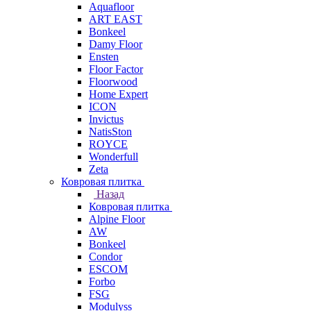
Aquafloor
ART EAST
Bonkeel
Damy Floor
Ensten
Floor Factor
Floorwood
Home Expert
ICON
Invictus
NatisSton
ROYCE
Wonderfull
Zeta
Ковровая плитка
Назад
Ковровая плитка
Alpine Floor
AW
Bonkeel
Condor
ESCOM
Forbo
FSG
Modulyss