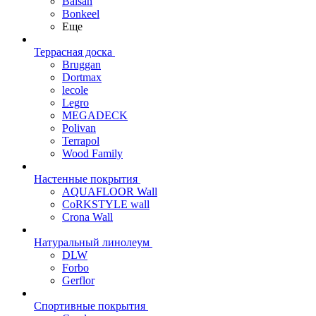
Balsan
Bonkeel
Еще
Террасная доска
Bruggan
Dortmax
lecole
Legro
MEGADECK
Polivan
Terrapol
Wood Family
Настенные покрытия
AQUAFLOOR Wall
CoRKSTYLE wall
Crona Wall
Натуральный линолеум
DLW
Forbo
Gerflor
Спортивные покрытия