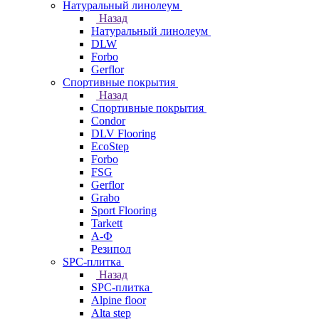
Натуральный линолеум
Назад
Натуральный линолеум
DLW
Forbo
Gerflor
Спортивные покрытия
Назад
Спортивные покрытия
Condor
DLV Flooring
EcoStep
Forbo
FSG
Gerflor
Grabo
Sport Flooring
Tarkett
А-Ф
Резипол
SPC-плитка
Назад
SPC-плитка
Alpine floor
Alta step