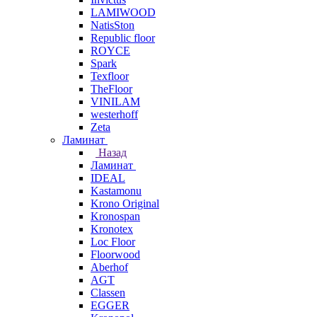
LAMIWOOD
NatisSton
Republic floor
ROYCE
Spark
Texfloor
TheFloor
VINILAM
westerhoff
Zeta
Ламинат
Назад
Ламинат
IDEAL
Kastamonu
Krono Original
Kronospan
Kronotex
Loc Floor
Floorwood
Aberhof
AGT
Classen
EGGER