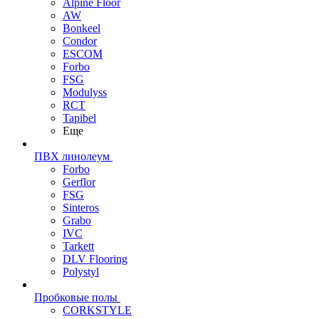
Alpine Floor
AW
Bonkeel
Condor
ESCOM
Forbo
FSG
Modulyss
RCT
Tapibel
Еще
ПВХ линолеум
Forbo
Gerflor
FSG
Sinteros
Grabo
IVC
Tarkett
DLV Flooring
Polystyl
Пробковые полы
CORKSTYLE