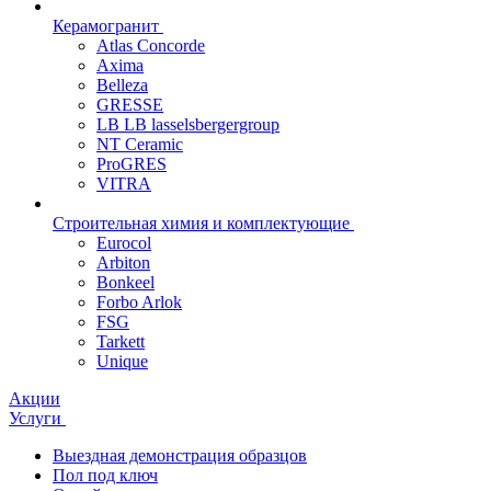
Керамогранит
Atlas Concorde
Axima
Belleza
GRESSE
LB LB lasselsbergergroup
NT Ceramic
ProGRES
VITRA
Строительная химия и комплектующие
Eurocol
Arbiton
Bonkeel
Forbo Arlok
FSG
Tarkett
Unique
Акции
Услуги
Выездная демонстрация образцов
Пол под ключ