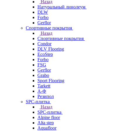
Назад
Натуральный линолеум
DLW
Forbo
Gerflor
Спортивные покрытия
Назад
Спортивные покрытия
Condor
DLV Flooring
EcoStep
Forbo
FSG
Gerflor
Grabo
Sport Flooring
Tarkett
А-Ф
Резипол
SPC-плитка
Назад
SPC-плитка
Alpine floor
Alta step
Aquafloor