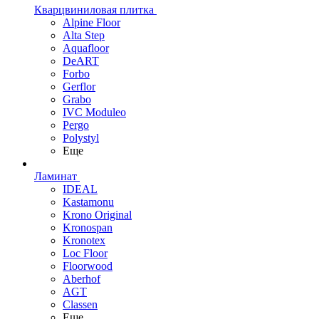
Кварцвиниловая плитка
Alpine Floor
Alta Step
Aquafloor
DeART
Forbo
Gerflor
Grabo
IVC Moduleo
Pergo
Polystyl
Еще
Ламинат
IDEAL
Kastamonu
Krono Original
Kronospan
Kronotex
Loc Floor
Floorwood
Aberhof
AGT
Classen
Еще