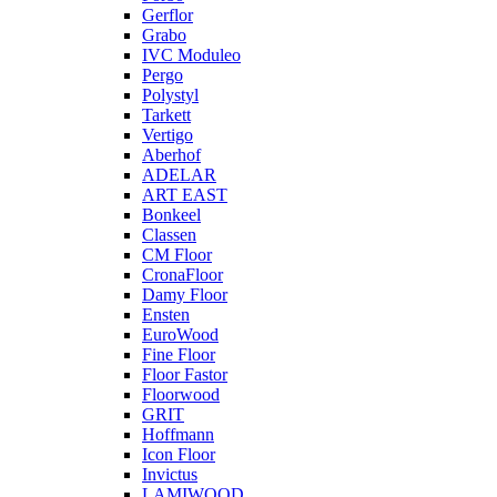
Gerflor
Grabo
IVC Moduleo
Pergo
Polystyl
Tarkett
Vertigo
Aberhof
ADELAR
ART EAST
Bonkeel
Classen
CM Floor
CronaFloor
Damy Floor
Ensten
EuroWood
Fine Floor
Floor Fastor
Floorwood
GRIT
Hoffmann
Icon Floor
Invictus
LAMIWOOD