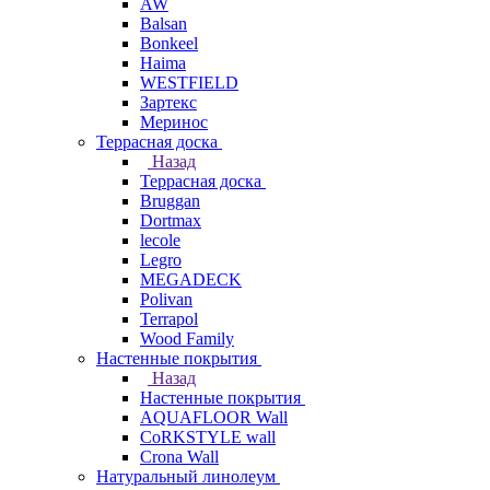
AW
Balsan
Bonkeel
Haima
WESTFIELD
Зартекс
Меринос
Террасная доска
Назад
Террасная доска
Bruggan
Dortmax
lecole
Legro
MEGADECK
Polivan
Terrapol
Wood Family
Настенные покрытия
Назад
Настенные покрытия
AQUAFLOOR Wall
CoRKSTYLE wall
Crona Wall
Натуральный линолеум