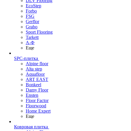
DLV Flooring
EcoStep
Forbo
FSG
Gerflor
Grabo
Sport Flooring
Tarkett
А-Ф
Еще
SPC-плитка
Alpine floor
Alta step
Aquafloor
ART EAST
Bonkeel
Damy Floor
Ensten
Floor Factor
Floorwood
Home Expert
Еще
Ковровая плитка