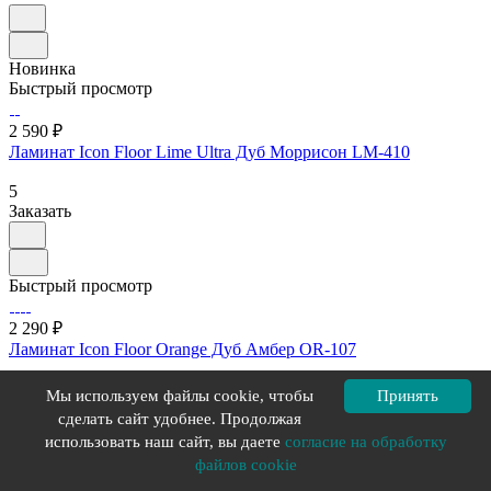
Новинка
Быстрый просмотр
2 590 ₽
Ламинат Icon Floor Lime Ultra Дуб Моррисон LM-410
5
Заказать
Быстрый просмотр
2 290 ₽
Ламинат Icon Floor Orange Дуб Амбер OR-107
4.9
Мы используем файлы cookie, чтобы
Принять
Заказать
сделать сайт удобнее. Продолжая
использовать наш сайт, вы даете
согласие на обработку
файлов cookie
Загрузить еще