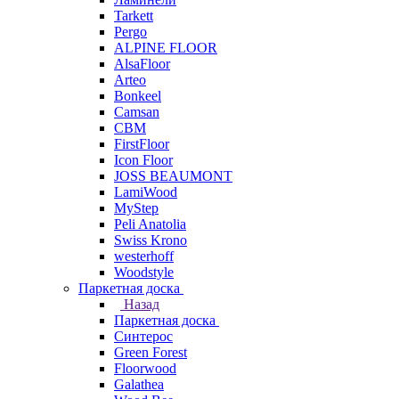
Tarkett
Pergo
ALPINE FLOOR
AlsaFloor
Arteo
Bonkeel
Camsan
CBM
FirstFloor
Icon Floor
JOSS BEAUMONT
LamiWood
MyStep
Peli Anatolia
Swiss Krono
westerhoff
Woodstyle
Паркетная доска
Назад
Паркетная доска
Синтерос
Green Forest
Floorwood
Galathea