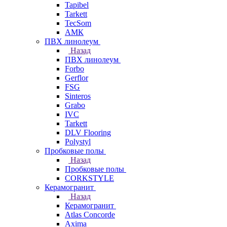
Tapibel
Tarkett
TecSom
АМК
ПВХ линолеум
Назад
ПВХ линолеум
Forbo
Gerflor
FSG
Sinteros
Grabo
IVC
Tarkett
DLV Flooring
Polystyl
Пробковые полы
Назад
Пробковые полы
CORKSTYLE
Керамогранит
Назад
Керамогранит
Atlas Concorde
Axima