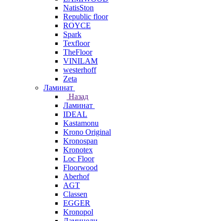
NatisSton
Republic floor
ROYCE
Spark
Texfloor
TheFloor
VINILAM
westerhoff
Zeta
Ламинат
Назад
Ламинат
IDEAL
Kastamonu
Krono Original
Kronospan
Kronotex
Loc Floor
Floorwood
Aberhof
AGT
Classen
EGGER
Kronopol
Ламинели