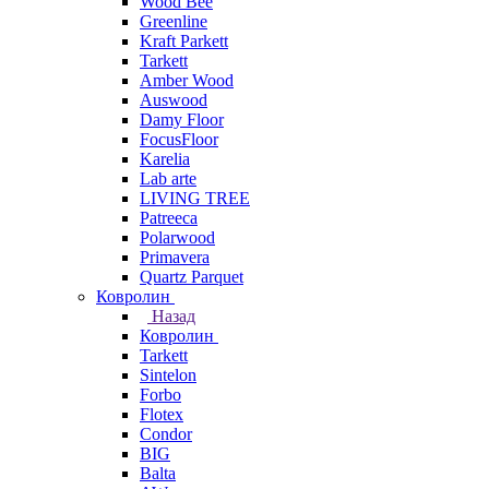
Wood Bee
Greenline
Kraft Parkett
Tarkett
Amber Wood
Auswood
Damy Floor
FocusFloor
Karelia
Lab arte
LIVING TREE
Patreeca
Polarwood
Primavera
Quartz Parquet
Ковролин
Назад
Ковролин
Tarkett
Sintelon
Forbo
Flotex
Condor
BIG
Balta