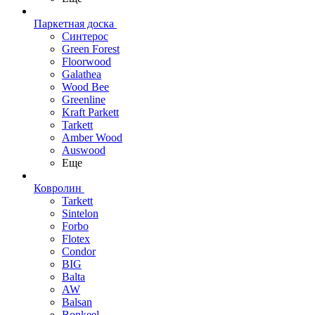
Паркетная доска
Синтерос
Green Forest
Floorwood
Galathea
Wood Bee
Greenline
Kraft Parkett
Tarkett
Amber Wood
Auswood
Еще
Ковролин
Tarkett
Sintelon
Forbo
Flotex
Condor
BIG
Balta
AW
Balsan
Bonkeel