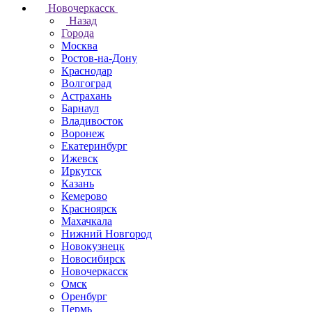
Новочеркаcск
Назад
Города
Москва
Ростов-на-Дону
Краснодар
Волгоград
Астрахань
Барнаул
Владивосток
Воронеж
Екатеринбург
Ижевск
Иркутск
Казань
Кемерово
Красноярск
Махачкала
Нижний Новгород
Новокузнецк
Новосибирск
Новочеркаcск
Омск
Оренбург
Пермь