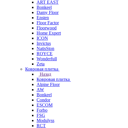
ART EAST
Bonkeel
Damy Floor
Ensten
Floor Factor
Floorwood
Home Expert
ICON
Invictus
NatisSton
ROYCE
Wonderfull
Zeta
Ковровая плитка
Назад
Ковровая плитка
Alpine Floor
AW
Bonkeel
Condor
ESCOM
Forbo
FSG
Modulyss
RCT