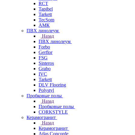
RCT
Tapibel
Tarkett
TecSom
АМК
ПВХ линолеум
Назад
ПВХ линолеум
Forbo
Gerflor
FSG
Sinteros
Grabo
IVC
Tarkett
DLV Flooring
Polystyl
Пробковые полы
Назад
Пробковые полы
CORKSTYLE
Керамогранит
Назад
Керамогранит
Atlas Concorde