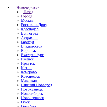
Новочеркаcск
Назад
Города
Москва
Ростов-на-Дону
Краснодар
Волгоград
Астрахань
Барнаул
Владивосток
Воронеж
Екатеринбург
Ижевск
Иркутск
Казань
Кемерово
Красноярск
Махачкала
Нижний Новгород
Новокузнецк
Новосибирск
Новочеркаcск
Омск
Оренбург