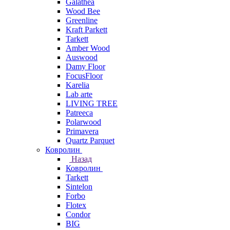
Galathea
Wood Bee
Greenline
Kraft Parkett
Tarkett
Amber Wood
Auswood
Damy Floor
FocusFloor
Karelia
Lab arte
LIVING TREE
Patreeca
Polarwood
Primavera
Quartz Parquet
Ковролин
Назад
Ковролин
Tarkett
Sintelon
Forbo
Flotex
Condor
BIG