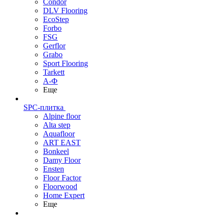
Condor
DLV Flooring
EcoStep
Forbo
FSG
Gerflor
Grabo
Sport Flooring
Tarkett
А-Ф
Еще
SPC-плитка
Alpine floor
Alta step
Aquafloor
ART EAST
Bonkeel
Damy Floor
Ensten
Floor Factor
Floorwood
Home Expert
Еще