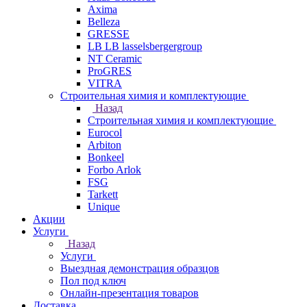
Axima
Belleza
GRESSE
LB LB lasselsbergergroup
NT Ceramic
ProGRES
VITRA
Строительная химия и комплектующие
Назад
Строительная химия и комплектующие
Eurocol
Arbiton
Bonkeel
Forbo Arlok
FSG
Tarkett
Unique
Акции
Услуги
Назад
Услуги
Выездная демонстрация образцов
Пол под ключ
Онлайн-презентация товаров
Доставка