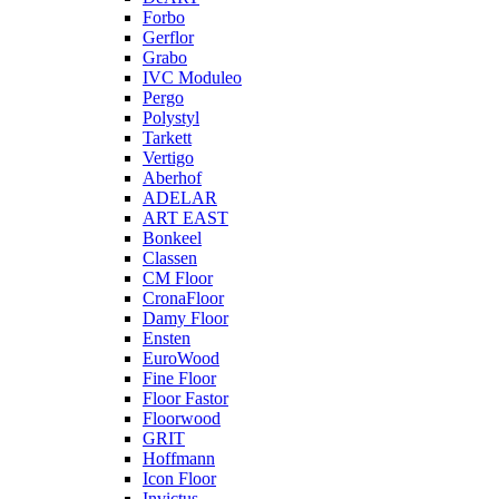
Forbo
Gerflor
Grabo
IVC Moduleo
Pergo
Polystyl
Tarkett
Vertigo
Aberhof
ADELAR
ART EAST
Bonkeel
Classen
CM Floor
CronaFloor
Damy Floor
Ensten
EuroWood
Fine Floor
Floor Fastor
Floorwood
GRIT
Hoffmann
Icon Floor
Invictus