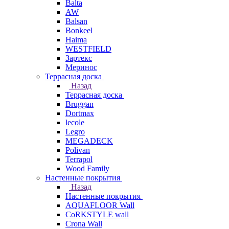
Balta
AW
Balsan
Bonkeel
Haima
WESTFIELD
Зартекс
Меринос
Террасная доска
Назад
Террасная доска
Bruggan
Dortmax
lecole
Legro
MEGADECK
Polivan
Terrapol
Wood Family
Настенные покрытия
Назад
Настенные покрытия
AQUAFLOOR Wall
CoRKSTYLE wall
Crona Wall