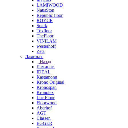
LAMIWOOD
NatisSton
Republic floor
ROYCE
Spark
Texfloor
TheFloor
VINILAM
westerhoff
Zeta
Ламинат
Назад
Ламинат
IDEAL
Kastamonu
Krono Original
Kronospan
Kronotex
Loc Floor
Floorwood
Aberhof
AGT
Classen
EGGER