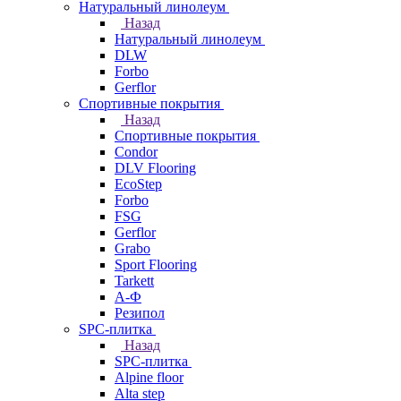
Натуральный линолеум
Назад
Натуральный линолеум
DLW
Forbo
Gerflor
Спортивные покрытия
Назад
Спортивные покрытия
Condor
DLV Flooring
EcoStep
Forbo
FSG
Gerflor
Grabo
Sport Flooring
Tarkett
А-Ф
Резипол
SPC-плитка
Назад
SPC-плитка
Alpine floor
Alta step