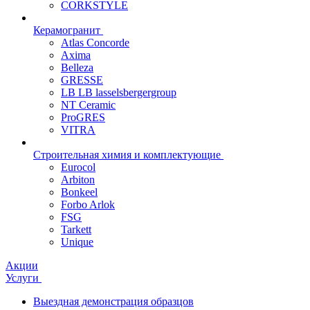
CORKSTYLE
Керамогранит
Atlas Concorde
Axima
Belleza
GRESSE
LB LB lasselsbergergroup
NT Ceramic
ProGRES
VITRA
Строительная химия и комплектующие
Eurocol
Arbiton
Bonkeel
Forbo Arlok
FSG
Tarkett
Unique
Акции
Услуги
Выездная демонстрация образцов