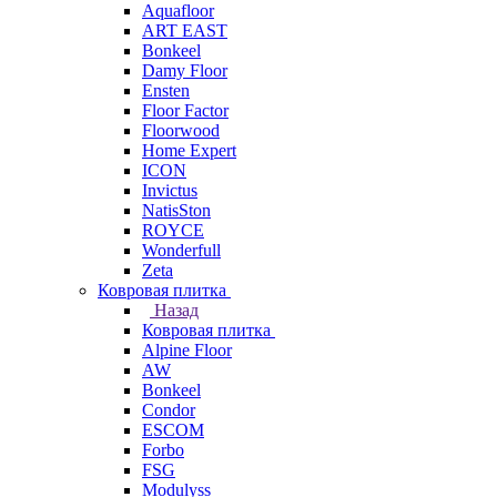
Aquafloor
ART EAST
Bonkeel
Damy Floor
Ensten
Floor Factor
Floorwood
Home Expert
ICON
Invictus
NatisSton
ROYCE
Wonderfull
Zeta
Ковровая плитка
Назад
Ковровая плитка
Alpine Floor
AW
Bonkeel
Condor
ESCOM
Forbo
FSG
Modulyss