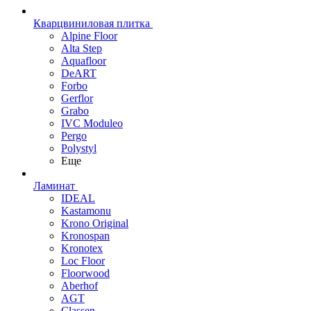
Кварцвиниловая плитка
Alpine Floor
Alta Step
Aquafloor
DeART
Forbo
Gerflor
Grabo
IVC Moduleo
Pergo
Polystyl
Еще
Ламинат
IDEAL
Kastamonu
Krono Original
Kronospan
Kronotex
Loc Floor
Floorwood
Aberhof
AGT
Classen