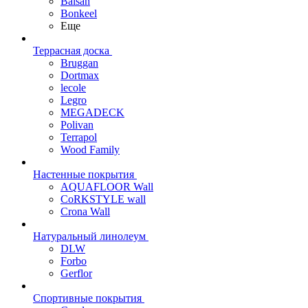
Balsan
Bonkeel
Еще
Террасная доска
Bruggan
Dortmax
lecole
Legro
MEGADECK
Polivan
Terrapol
Wood Family
Настенные покрытия
AQUAFLOOR Wall
CoRKSTYLE wall
Crona Wall
Натуральный линолеум
DLW
Forbo
Gerflor
Спортивные покрытия