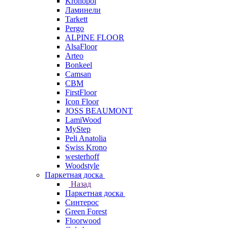
Kronopol
Ламинели
Tarkett
Pergo
ALPINE FLOOR
AlsaFloor
Arteo
Bonkeel
Camsan
CBM
FirstFloor
Icon Floor
JOSS BEAUMONT
LamiWood
MyStep
Peli Anatolia
Swiss Krono
westerhoff
Woodstyle
Паркетная доска
Назад
Паркетная доска
Синтерос
Green Forest
Floorwood