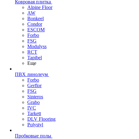
Ковровая плитка
Alpine Floor
AW
Bonkeel
Condor
ESCOM
Forbo
FSG
Modulyss
RCT
Tapibel
Еще
ПВХ линолеум
Forbo
Gerflor
FSG
Sinteros
Grabo
IVC
Tarkett
DLV Flooring
Polystyl
Пробковые полы