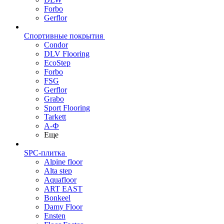
Forbo
Gerflor
Спортивные покрытия
Condor
DLV Flooring
EcoStep
Forbo
FSG
Gerflor
Grabo
Sport Flooring
Tarkett
А-Ф
Еще
SPC-плитка
Alpine floor
Alta step
Aquafloor
ART EAST
Bonkeel
Damy Floor
Ensten