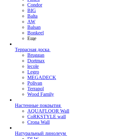
Condor
BIG
Balta
AW
Balsan
Bonkeel
Еще
Террасная доска
Bruggan
Dortmax
lecole
Legro
MEGADECK
Polivan
Terrapol
Wood Family
Настенные покрытия
AQUAFLOOR Wall
CoRKSTYLE wall
Crona Wall
Натуральный линолеум
DLW