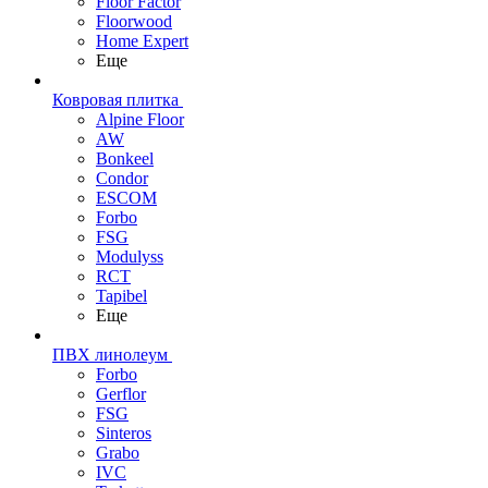
Floor Factor
Floorwood
Home Expert
Еще
Ковровая плитка
Alpine Floor
AW
Bonkeel
Condor
ESCOM
Forbo
FSG
Modulyss
RCT
Tapibel
Еще
ПВХ линолеум
Forbo
Gerflor
FSG
Sinteros
Grabo
IVC