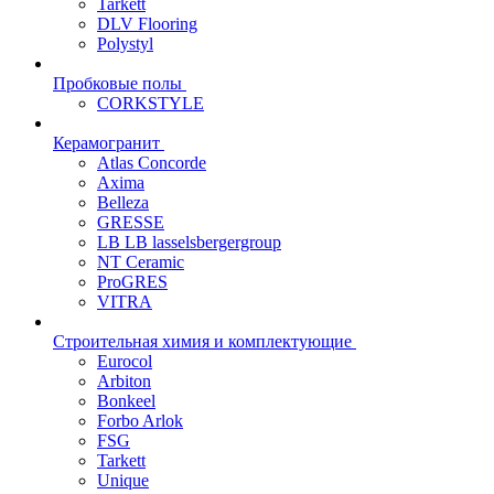
Tarkett
DLV Flooring
Polystyl
Пробковые полы
CORKSTYLE
Керамогранит
Atlas Concorde
Axima
Belleza
GRESSE
LB LB lasselsbergergroup
NT Ceramic
ProGRES
VITRA
Строительная химия и комплектующие
Eurocol
Arbiton
Bonkeel
Forbo Arlok
FSG
Tarkett
Unique