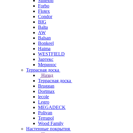
Sintelon
Forbo
Flotex
Condor
BIG
Balta
AW
Balsan
Bonkeel
Haima
WESTFIELD
Зартекс
Меринос
Террасная доска
Назад
Террасная доска
Bruggan
Dortmax
lecole
Legro
MEGADECK
Polivan
Terrapol
Wood Family
Настенные покрытия