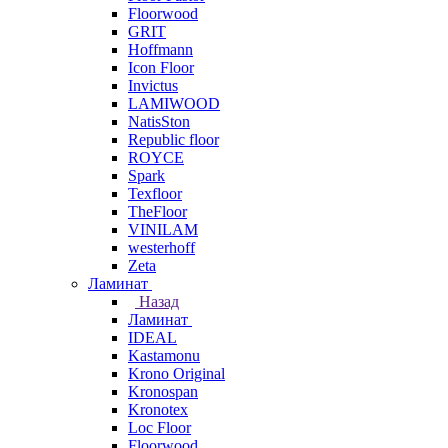
Floorwood
GRIT
Hoffmann
Icon Floor
Invictus
LAMIWOOD
NatisSton
Republic floor
ROYCE
Spark
Texfloor
TheFloor
VINILAM
westerhoff
Zeta
Ламинат
Назад
Ламинат
IDEAL
Kastamonu
Krono Original
Kronospan
Kronotex
Loc Floor
Floorwood