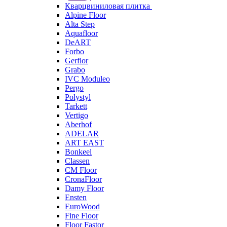
Кварцвиниловая плитка
Alpine Floor
Alta Step
Aquafloor
DeART
Forbo
Gerflor
Grabo
IVC Moduleo
Pergo
Polystyl
Tarkett
Vertigo
Aberhof
ADELAR
ART EAST
Bonkeel
Classen
CM Floor
CronaFloor
Damy Floor
Ensten
EuroWood
Fine Floor
Floor Fastor