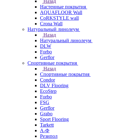
Назад
Настенные покрытия
AQUAFLOOR Wall
CoRKSTYLE wall
Crona Wall
Натуральный линолеум
Назад
Натуральный линолеум
DLW
Forbo
Gerflor
Спортивные покрытия
Назад
Спортивные покрытия
Condor
DLV Flooring
EcoStep
Forbo
FSG
Gerflor
Grabo
Sport Flooring
Tarkett
А-Ф
Резипол