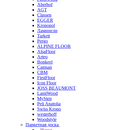
Aberhof
AGT
Classen
EGGER
Kronopol
Ламинели
Tarkett
Pergo
ALPINE FLOOR
AlsaFloor
Arteo
Bonkeel
Camsan
CBM
FirstFloor
Icon Floor
JOSS BEAUMONT
LamiWood
MyStep
Peli Anatolia
Swiss Krono
westerhoff
Woodstyle
Паркетная доска
Назад