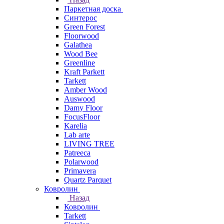
Паркетная доска
Синтерос
Green Forest
Floorwood
Galathea
Wood Bee
Greenline
Kraft Parkett
Tarkett
Amber Wood
Auswood
Damy Floor
FocusFloor
Karelia
Lab arte
LIVING TREE
Patreeca
Polarwood
Primavera
Quartz Parquet
Ковролин
Назад
Ковролин
Tarkett