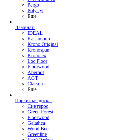
Pergo
Polystyl
Еще
Ламинат
IDEAL
Kastamonu
Krono Original
Kronospan
Kronotex
Loc Floor
Floorwood
Aberhof
AGT
Classen
Еще
Паркетная доска
Синтерос
Green Forest
Floorwood
Galathea
Wood Bee
Greenline
Kraft Parkett