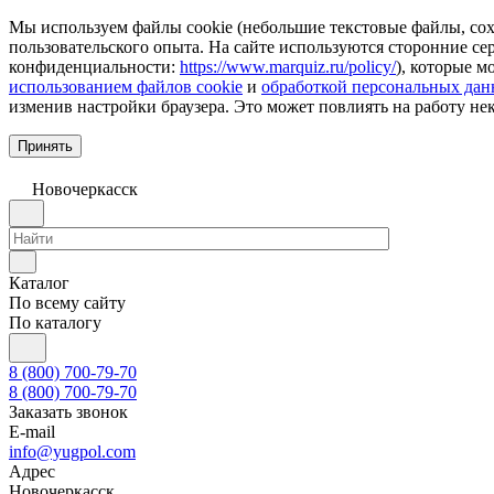
Мы используем файлы cookie (небольшие текстовые файлы, сохр
пользовательского опыта. На сайте используются сторонние с
конфиденциальности:
https://www.marquiz.ru/policy/
), которые м
использованием файлов cookie
и
обработкой персональных да
изменив настройки браузера. Это может повлиять на работу не
Принять
Новочеркаcск
Каталог
По всему сайту
По каталогу
8 (800) 700-79-70
8 (800) 700-79-70
Заказать звонок
E-mail
info@yugpol.com
Адрес
Новочеркаcск