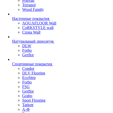
Polivan
Terrapol
Wood Family
Настенные покрытия
AQUAFLOOR Wall
CoRKSTYLE wall
Crona Wall
Натуральный линолеум
DLW
Forbo
Gerflor
Спортивные покрытия
Condor
DLV Flooring
EcoStep
Forbo
FSG
Gerflor
Grabo
Sport Flooring
Tarkett
А-Ф