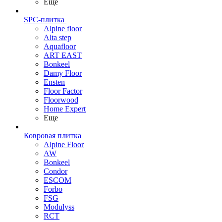
Еще
SPC-плитка
Alpine floor
Alta step
Aquafloor
ART EAST
Bonkeel
Damy Floor
Ensten
Floor Factor
Floorwood
Home Expert
Еще
Ковровая плитка
Alpine Floor
AW
Bonkeel
Condor
ESCOM
Forbo
FSG
Modulyss
RCT