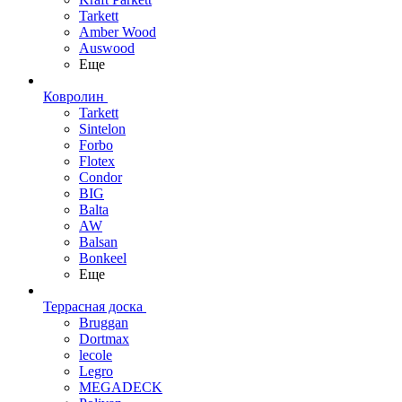
Tarkett
Amber Wood
Auswood
Еще
Ковролин
Tarkett
Sintelon
Forbo
Flotex
Condor
BIG
Balta
AW
Balsan
Bonkeel
Еще
Террасная доска
Bruggan
Dortmax
lecole
Legro
MEGADECK