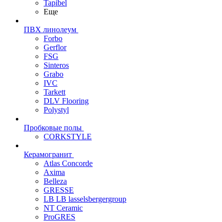
Tapibel
Еще
ПВХ линолеум
Forbo
Gerflor
FSG
Sinteros
Grabo
IVC
Tarkett
DLV Flooring
Polystyl
Пробковые полы
CORKSTYLE
Керамогранит
Atlas Concorde
Axima
Belleza
GRESSE
LB LB lasselsbergergroup
NT Ceramic
ProGRES