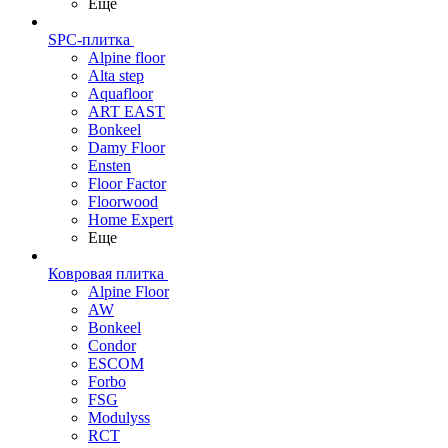
Еще
SPC-плитка
Alpine floor
Alta step
Aquafloor
ART EAST
Bonkeel
Damy Floor
Ensten
Floor Factor
Floorwood
Home Expert
Еще
Ковровая плитка
Alpine Floor
AW
Bonkeel
Condor
ESCOM
Forbo
FSG
Modulyss
RCT