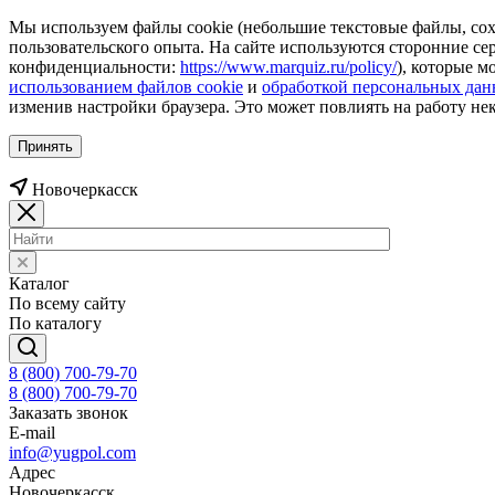
Мы используем файлы cookie (небольшие текстовые файлы, сохр
пользовательского опыта. На сайте используются сторонние с
конфиденциальности:
https://www.marquiz.ru/policy/
), которые м
использованием файлов cookie
и
обработкой персональных да
изменив настройки браузера. Это может повлиять на работу не
Принять
Новочеркаcск
Каталог
По всему сайту
По каталогу
8 (800) 700-79-70
8 (800) 700-79-70
Заказать звонок
E-mail
info@yugpol.com
Адрес
Новочеркаcск