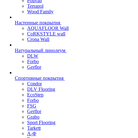
Polivan
Terrapol
Wood Family
Настенные покрытия
AQUAFLOOR Wall
CoRKSTYLE wall
Crona Wall
Натуральный линолеум
DLW
Forbo
Gerflor
Спортивные покрытия
Condor
DLV Flooring
EcoStep
Forbo
FSG
Gerflor
Grabo
Sport Flooring
Tarkett
А-Ф