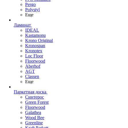
Pergo
Polystyl
Еще
Ламинат
IDEAL
Kastamonu
Krono Original
Kronospan
Kronotex
Loc Floor
Floorwood
Aberhof
AGT
Classen
Еще
Паркетная доска
Синтерос
Green Forest
Floorwood
Galathea
Wood Bee
Greenline
Kraft Parkett