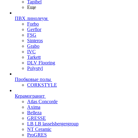
Tapibel
Еще
ПВХ линолеум
Forbo
Gerflor
FSG
Sinteros
Grabo
IVC
Tarkett
DLV Flooring
Polystyl
Пробковые полы
CORKSTYLE
Керамогранит
Atlas Concorde
Axima
Belleza
GRESSE
LB LB lasselsbergergroup
NT Ceramic
ProGRES