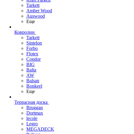
Tarkett
Amber Wood
Auswood
Еще
Ковролин
Tarkett
Sintelon
Forbo
Flotex
Condor
BIG
Balta
AW
Balsan
Bonkeel
Еще
Террасная доска
Bruggan
Dortmax
lecole
Legro
MEGADECK