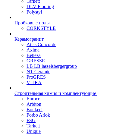
Tarkett
DLV Flooring
Polystyl
Пробковые полы
CORKSTYLE
Керамогранит
Atlas Concorde
Axima
Belleza
GRESSE
LB LB lasselsbergergroup
NT Ceramic
ProGRES
VITRA
Строительная химия и комплектующие
Eurocol
Arbiton
Bonkeel
Forbo Arlok
FSG
Tarkett
Unique