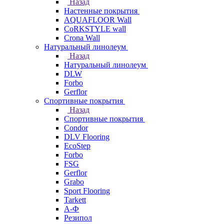
Назад
Настенные покрытия
AQUAFLOOR Wall
CoRKSTYLE wall
Crona Wall
Натуральный линолеум
Назад
Натуральный линолеум
DLW
Forbo
Gerflor
Спортивные покрытия
Назад
Спортивные покрытия
Condor
DLV Flooring
EcoStep
Forbo
FSG
Gerflor
Grabo
Sport Flooring
Tarkett
А-Ф
Резипол