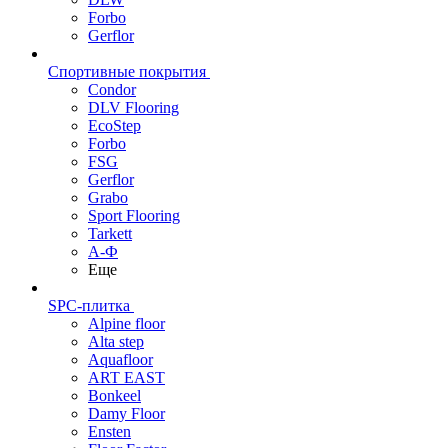
Forbo
Gerflor
Спортивные покрытия
Condor
DLV Flooring
EcoStep
Forbo
FSG
Gerflor
Grabo
Sport Flooring
Tarkett
А-Ф
Еще
SPC-плитка
Alpine floor
Alta step
Aquafloor
ART EAST
Bonkeel
Damy Floor
Ensten