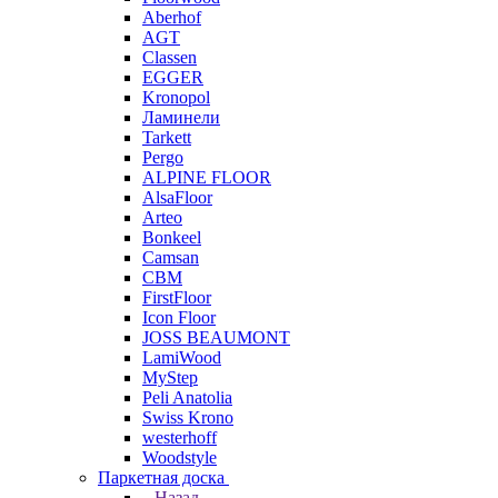
Aberhof
AGT
Classen
EGGER
Kronopol
Ламинели
Tarkett
Pergo
ALPINE FLOOR
AlsaFloor
Arteo
Bonkeel
Camsan
CBM
FirstFloor
Icon Floor
JOSS BEAUMONT
LamiWood
MyStep
Peli Anatolia
Swiss Krono
westerhoff
Woodstyle
Паркетная доска
Назад