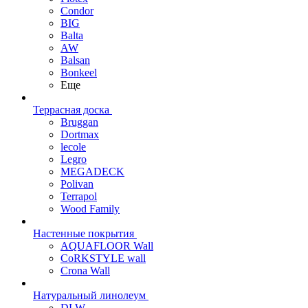
Condor
BIG
Balta
AW
Balsan
Bonkeel
Еще
Террасная доска
Bruggan
Dortmax
lecole
Legro
MEGADECK
Polivan
Terrapol
Wood Family
Настенные покрытия
AQUAFLOOR Wall
CoRKSTYLE wall
Crona Wall
Натуральный линолеум
DLW