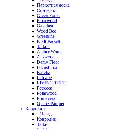
Паркетная доска
Синтерос
Green Forest
Floorwood
Galathea
Wood Bee
Greenline
Kraft Parkett
Tarkett
Amber Wood
Auswood
Damy Floor
FocusFloor
Karelia
Lab arte
LIVING TREE
Patreeca
Polarwood
Primavera
Quartz Parquet
Ковролин
Назад
Ковролин
Tarkett