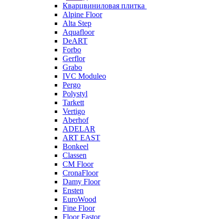
Кварцвиниловая плитка
Alpine Floor
Alta Step
Aquafloor
DeART
Forbo
Gerflor
Grabo
IVC Moduleo
Pergo
Polystyl
Tarkett
Vertigo
Aberhof
ADELAR
ART EAST
Bonkeel
Classen
CM Floor
CronaFloor
Damy Floor
Ensten
EuroWood
Fine Floor
Floor Fastor