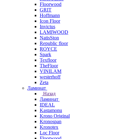
Floorwood
GRIT
Hoffmann
Icon Floor
Invictus
LAMIWOOD
NatisSton
Republic floor
ROYCE
Spark
Texfloor
TheFloor
VINILAM
westerhoff
Zeta
Ламинат
Назад
Ламинат
IDEAL
Kastamonu
Krono Original
Kronospan
Kronotex
Loc Floor
Floorwood