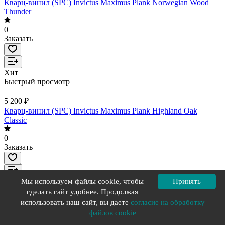
Кварц-винил (SPC) Invictus Maximus Plank Norwegian Wood
Thunder
0
Заказать
Хит
Быстрый просмотр
5 200 ₽
Кварц-винил (SPC) Invictus Maximus Plank Highland Oak
Classic
0
Заказать
Хит
Мы используем файлы cookie, чтобы
Принять
Быстрый просмотр
сделать сайт удобнее. Продолжая
использовать наш сайт, вы даете
согласие на обработку
5 200 ₽
файлов cookie
Кварц-винил (SPC) Invictus Maximus Plank XL Silk Oak Oat