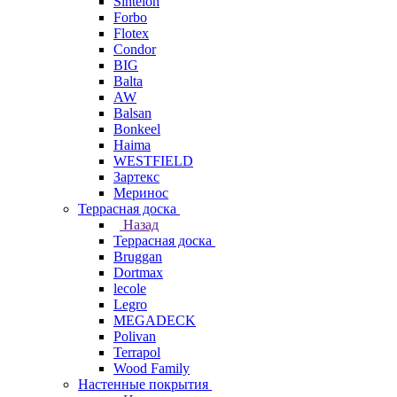
Sintelon
Forbo
Flotex
Condor
BIG
Balta
AW
Balsan
Bonkeel
Haima
WESTFIELD
Зартекс
Меринос
Террасная доска
Назад
Террасная доска
Bruggan
Dortmax
lecole
Legro
MEGADECK
Polivan
Terrapol
Wood Family
Настенные покрытия