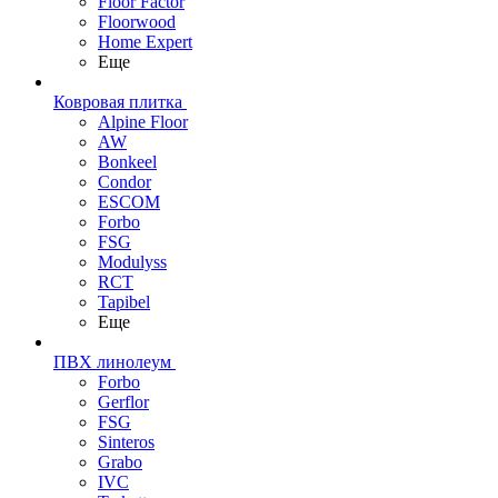
Floor Factor
Floorwood
Home Expert
Еще
Ковровая плитка
Alpine Floor
AW
Bonkeel
Condor
ESCOM
Forbo
FSG
Modulyss
RCT
Tapibel
Еще
ПВХ линолеум
Forbo
Gerflor
FSG
Sinteros
Grabo
IVC