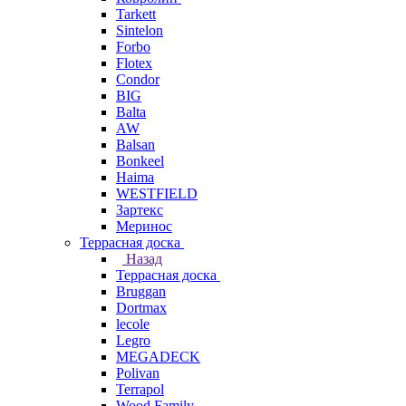
Tarkett
Sintelon
Forbo
Flotex
Condor
BIG
Balta
AW
Balsan
Bonkeel
Haima
WESTFIELD
Зартекс
Меринос
Террасная доска
Назад
Террасная доска
Bruggan
Dortmax
lecole
Legro
MEGADECK
Polivan
Terrapol
Wood Family