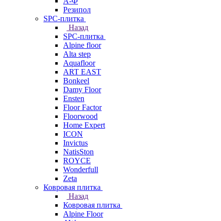
А-Ф
Резипол
SPC-плитка
Назад
SPC-плитка
Alpine floor
Alta step
Aquafloor
ART EAST
Bonkeel
Damy Floor
Ensten
Floor Factor
Floorwood
Home Expert
ICON
Invictus
NatisSton
ROYCE
Wonderfull
Zeta
Ковровая плитка
Назад
Ковровая плитка
Alpine Floor