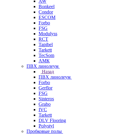
AW
Bonkeel
Condor
ESCOM
Forbo
FSG
Modulyss
RCT
Tapibel
Tarkett
TecSom
АМК
ПВХ линолеум
Назад
ПВХ линолеум
Forbo
Gerflor
FSG
Sinteros
Grabo
IVC
Tarkett
DLV Flooring
Polystyl
Пробковые полы