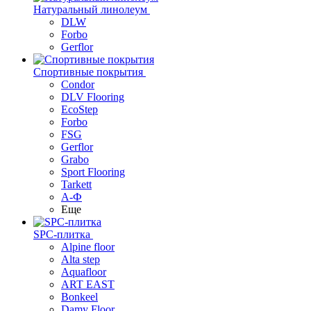
Натуральный линолеум
DLW
Forbo
Gerflor
Спортивные покрытия
Condor
DLV Flooring
EcoStep
Forbo
FSG
Gerflor
Grabo
Sport Flooring
Tarkett
А-Ф
Еще
SPC-плитка
Alpine floor
Alta step
Aquafloor
ART EAST
Bonkeel
Damy Floor