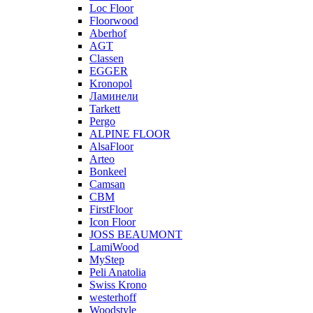
Loc Floor
Floorwood
Aberhof
AGT
Classen
EGGER
Kronopol
Ламинели
Tarkett
Pergo
ALPINE FLOOR
AlsaFloor
Arteo
Bonkeel
Camsan
CBM
FirstFloor
Icon Floor
JOSS BEAUMONT
LamiWood
MyStep
Peli Anatolia
Swiss Krono
westerhoff
Woodstyle