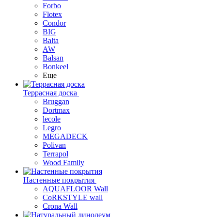
Forbo
Flotex
Condor
BIG
Balta
AW
Balsan
Bonkeel
Еще
Террасная доска
Bruggan
Dortmax
lecole
Legro
MEGADECK
Polivan
Terrapol
Wood Family
Настенные покрытия
AQUAFLOOR Wall
CoRKSTYLE wall
Crona Wall