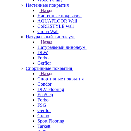
Настенные покрытия
Назад
Настенные покрытия
AQUAFLOOR Wall
CoRKSTYLE wall
Crona Wall
Натуральный линолеум
Назад
Натуральный линолеум
DLW
Forbo
Gerflor
Спортивные покрытия
Назад
Спортивные покрытия
Condor
DLV Flooring
EcoStep
Forbo
FSG
Gerflor
Grabo
Sport Flooring
Tarkett