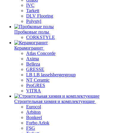
IVC
Tarkett
DLV Flooring
Polystyl
Пробковые полы
CORKSTYLE
Керамогранит
Atlas Concorde
Axima
Belleza
GRESSE
LB LB lasselsbergergroup
NT Ceramic
ProGRES
VITRA
Строительная химия и комплектующие
Eurocol
Arbiton
Bonkeel
Forbo Arlok
FSG