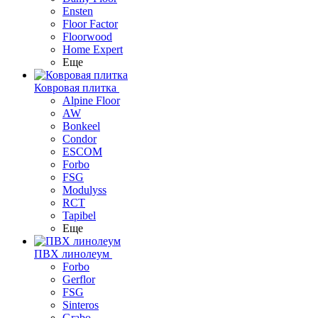
Ensten
Floor Factor
Floorwood
Home Expert
Еще
Ковровая плитка
Alpine Floor
AW
Bonkeel
Condor
ESCOM
Forbo
FSG
Modulyss
RCT
Tapibel
Еще
ПВХ линолеум
Forbo
Gerflor
FSG
Sinteros
Grabo