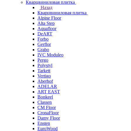
Кварцвиниловая плитка
Назад
Кварцвиниловая плитка
Alpine Floor
Alta Step
Aquafloor
DeART
Forbo
Gerflor
Grabo
IVC Moduleo
Pergo
Polystyl
Tarkett
Vertigo
Aberhof
ADELAR
ART EAST
Bonkeel
Classen
CM Floor
CronaFloor
Damy Floor
Ensten
EuroWood