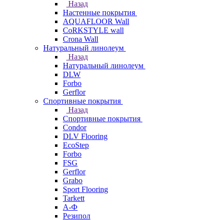
Назад
Настенные покрытия
AQUAFLOOR Wall
CoRKSTYLE wall
Crona Wall
Натуральный линолеум
Назад
Натуральный линолеум
DLW
Forbo
Gerflor
Спортивные покрытия
Назад
Спортивные покрытия
Condor
DLV Flooring
EcoStep
Forbo
FSG
Gerflor
Grabo
Sport Flooring
Tarkett
А-Ф
Резипол