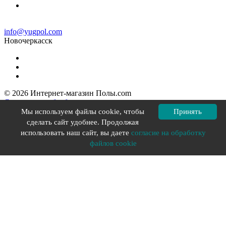
info@yugpol.com
Новочеркаcск
© 2026 Интернет-магазин Полы.com
Согласие на обработку персональных данных
Политика конфиденциальности
Мы используем файлы cookie, чтобы
Принять
Политика в отношении файлов cookie
сделать сайт удобнее. Продолжая
Разработка сайта YOU-X
использовать наш сайт, вы даете
согласие на обработку
файлов cookie