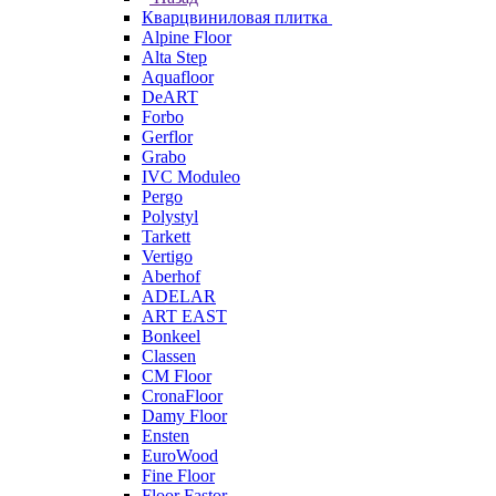
Кварцвиниловая плитка
Alpine Floor
Alta Step
Aquafloor
DeART
Forbo
Gerflor
Grabo
IVC Moduleo
Pergo
Polystyl
Tarkett
Vertigo
Aberhof
ADELAR
ART EAST
Bonkeel
Classen
CM Floor
CronaFloor
Damy Floor
Ensten
EuroWood
Fine Floor
Floor Fastor