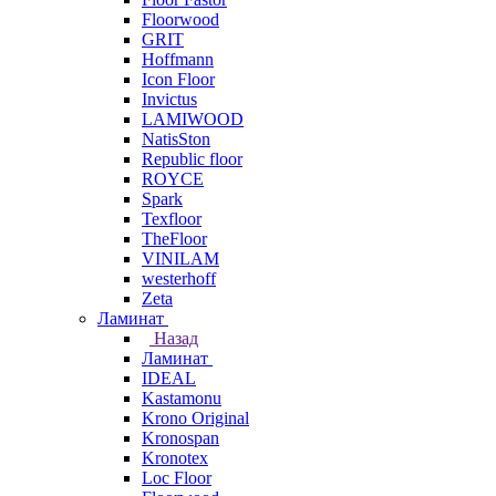
Floorwood
GRIT
Hoffmann
Icon Floor
Invictus
LAMIWOOD
NatisSton
Republic floor
ROYCE
Spark
Texfloor
TheFloor
VINILAM
westerhoff
Zeta
Ламинат
Назад
Ламинат
IDEAL
Kastamonu
Krono Original
Kronospan
Kronotex
Loc Floor