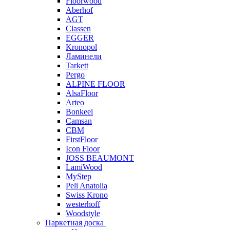
Floorwood
Aberhof
AGT
Classen
EGGER
Kronopol
Ламинели
Tarkett
Pergo
ALPINE FLOOR
AlsaFloor
Arteo
Bonkeel
Camsan
CBM
FirstFloor
Icon Floor
JOSS BEAUMONT
LamiWood
MyStep
Peli Anatolia
Swiss Krono
westerhoff
Woodstyle
Паркетная доска