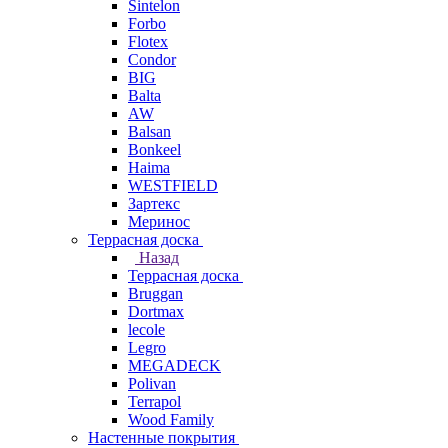
Sintelon
Forbo
Flotex
Condor
BIG
Balta
AW
Balsan
Bonkeel
Haima
WESTFIELD
Зартекс
Меринос
Террасная доска
Назад
Террасная доска
Bruggan
Dortmax
lecole
Legro
MEGADECK
Polivan
Terrapol
Wood Family
Настенные покрытия