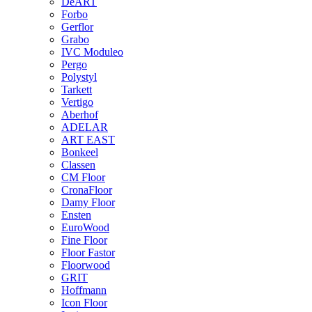
DeART
Forbo
Gerflor
Grabo
IVC Moduleo
Pergo
Polystyl
Tarkett
Vertigo
Aberhof
ADELAR
ART EAST
Bonkeel
Classen
CM Floor
CronaFloor
Damy Floor
Ensten
EuroWood
Fine Floor
Floor Fastor
Floorwood
GRIT
Hoffmann
Icon Floor