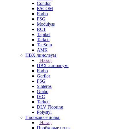
Condor
ESCOM
Forbo
FSG
Modulyss
RCT
Tapibel
Tarkett
TecSom
АМК
ПВХ линолеум
Назад
ПВХ линолеум
Forbo
Gerflor
FSG
Sinteros
Grabo
IVC
Tarkett
DLV Flooring
Polystyl
Пробковые полы
Назад
Пробковые полы