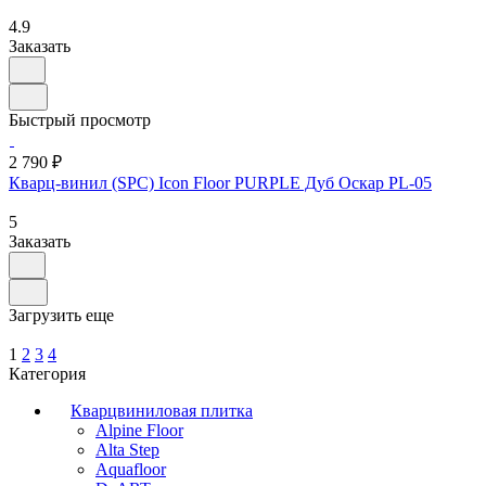
4.9
Заказать
Быстрый просмотр
2 790 ₽
Кварц-винил (SPC) Icon Floor PURPLE Дуб Оскар PL-05
5
Заказать
Загрузить еще
1
2
3
4
Категория
Кварцвиниловая плитка
Alpine Floor
Alta Step
Aquafloor