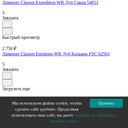
Ламинат Classen Expedition WR Дуб Сакра 54853
5
Заказать
Быстрый просмотр
2 750 ₽
Ламинат Classen Emotions WR Дуб Кальяри FSC 62503
5
Заказать
Загрузить еще
1
2
3
...
8
Мы используем файлы cookie, чтобы
Принять
сделать сайт удобнее. Продолжая
Как выбрать и заказать Classen
использовать наш сайт, вы даете
согласие на обработку
ламинат
файлов cookie