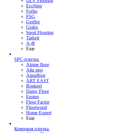
DLV Flooring
EcoStep
Forbo
FSG
Gerflor
Grabo
Sport Flooring
Tarkett
А-Ф
Еще
SPC-плитка
Alpine floor
Alta step
Aquafloor
ART EAST
Bonkeel
Damy Floor
Ensten
Floor Factor
Floorwood
Home Expert
Еще
Ковровая плитка