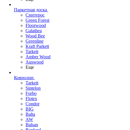
Паркетная доска
Синтерос
Green Forest
Floorwood
Galathea
Wood Bee
Greenline
Kraft Parkett
Tarkett
Amber Wood
Auswood
Еще
Ковролин
Tarkett
Sintelon
Forbo
Flotex
Condor
BIG
Balta
AW
Balsan
Bonkeel