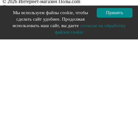
© 2026 Интернет-магазин Полы.com
Согласие на обработку персональных данных
Политика конфиденциальности
Мы используем файлы cookie, чтобы
Принять
Политика в отношении файлов cookie
сделать сайт удобнее. Продолжая
Разработка сайта YOU-X
использовать наш сайт, вы даете
согласие на обработку
файлов cookie