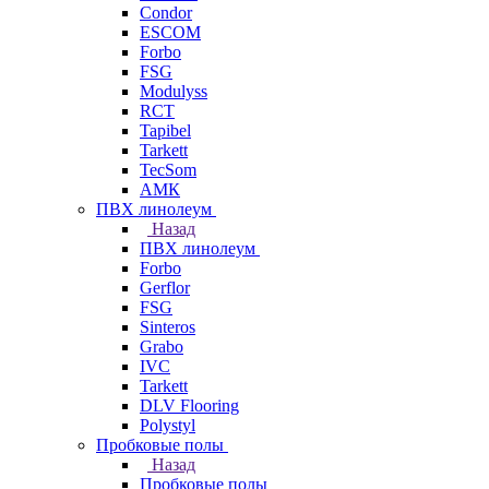
Condor
ESCOM
Forbo
FSG
Modulyss
RCT
Tapibel
Tarkett
TecSom
АМК
ПВХ линолеум
Назад
ПВХ линолеум
Forbo
Gerflor
FSG
Sinteros
Grabo
IVC
Tarkett
DLV Flooring
Polystyl
Пробковые полы
Назад
Пробковые полы