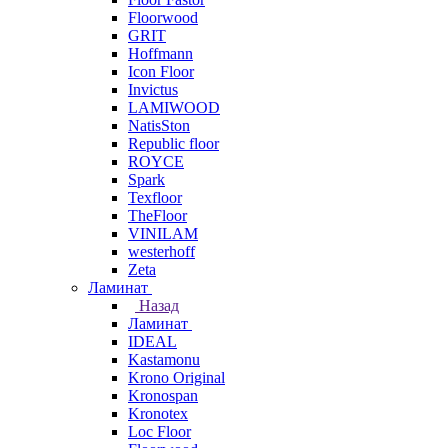
Floorwood
GRIT
Hoffmann
Icon Floor
Invictus
LAMIWOOD
NatisSton
Republic floor
ROYCE
Spark
Texfloor
TheFloor
VINILAM
westerhoff
Zeta
Ламинат
Назад
Ламинат
IDEAL
Kastamonu
Krono Original
Kronospan
Kronotex
Loc Floor