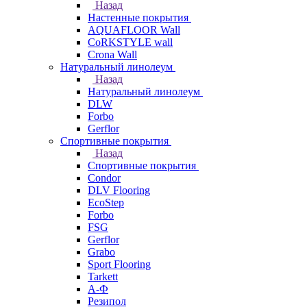
Назад
Настенные покрытия
AQUAFLOOR Wall
CoRKSTYLE wall
Crona Wall
Натуральный линолеум
Назад
Натуральный линолеум
DLW
Forbo
Gerflor
Спортивные покрытия
Назад
Спортивные покрытия
Condor
DLV Flooring
EcoStep
Forbo
FSG
Gerflor
Grabo
Sport Flooring
Tarkett
А-Ф
Резипол