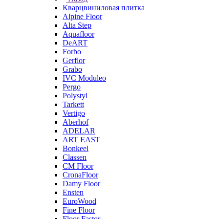
Кварцвиниловая плитка
Alpine Floor
Alta Step
Aquafloor
DeART
Forbo
Gerflor
Grabo
IVC Moduleo
Pergo
Polystyl
Tarkett
Vertigo
Aberhof
ADELAR
ART EAST
Bonkeel
Classen
CM Floor
CronaFloor
Damy Floor
Ensten
EuroWood
Fine Floor
Floor Fastor