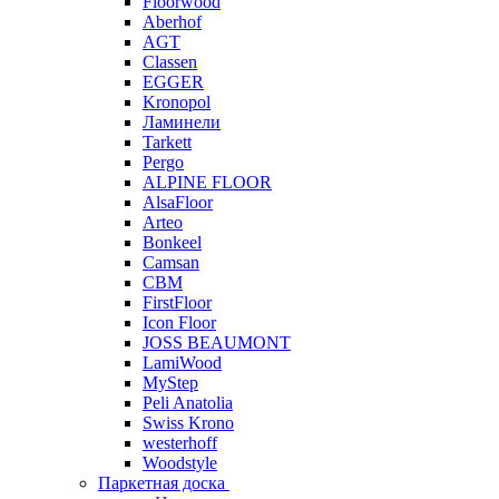
Floorwood
Aberhof
AGT
Classen
EGGER
Kronopol
Ламинели
Tarkett
Pergo
ALPINE FLOOR
AlsaFloor
Arteo
Bonkeel
Camsan
CBM
FirstFloor
Icon Floor
JOSS BEAUMONT
LamiWood
MyStep
Peli Anatolia
Swiss Krono
westerhoff
Woodstyle
Паркетная доска