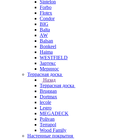
Sintelon
Forbo
Flotex
Condor
BIG
Balta
AW
Balsan
Bonkeel
Haima
WESTFIELD
Зартекс
Меринос
Террасная доска
Назад
Террасная доска
Bruggan
Dortmax
lecole
Legro
MEGADECK
Polivan
Terrapol
Wood Family
Настенные покрытия