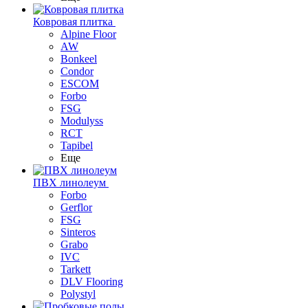
Ковровая плитка
Alpine Floor
AW
Bonkeel
Condor
ESCOM
Forbo
FSG
Modulyss
RCT
Tapibel
Еще
ПВХ линолеум
Forbo
Gerflor
FSG
Sinteros
Grabo
IVC
Tarkett
DLV Flooring
Polystyl