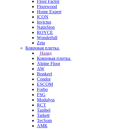
Floor Factor
Floorwood
Home Expert
ICON
Invictus
NatisSton
ROYCE
Wonderfull
Zeta
Ковровая плитка
Назад
Ковровая плитка
Alpine Floor
AW
Bonkeel
Condor
ESCOM
Forbo
FSG
Modulyss
RCT
Tapibel
Tarkett
TecSom
АМК