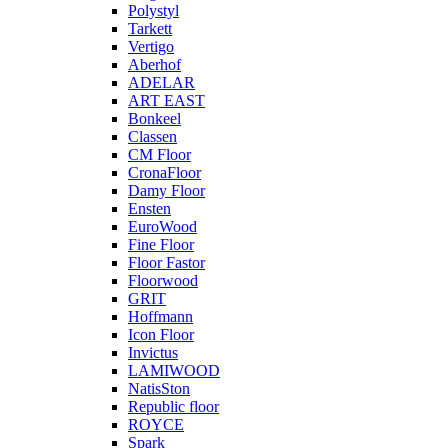
Polystyl
Tarkett
Vertigo
Aberhof
ADELAR
ART EAST
Bonkeel
Classen
CM Floor
CronaFloor
Damy Floor
Ensten
EuroWood
Fine Floor
Floor Fastor
Floorwood
GRIT
Hoffmann
Icon Floor
Invictus
LAMIWOOD
NatisSton
Republic floor
ROYCE
Spark