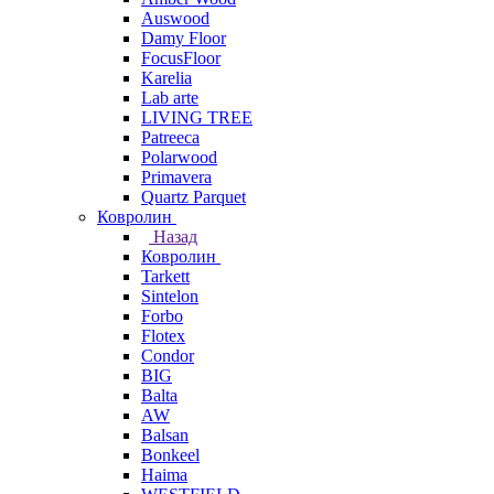
Auswood
Damy Floor
FocusFloor
Karelia
Lab arte
LIVING TREE
Patreeca
Polarwood
Primavera
Quartz Parquet
Ковролин
Назад
Ковролин
Tarkett
Sintelon
Forbo
Flotex
Condor
BIG
Balta
AW
Balsan
Bonkeel
Haima