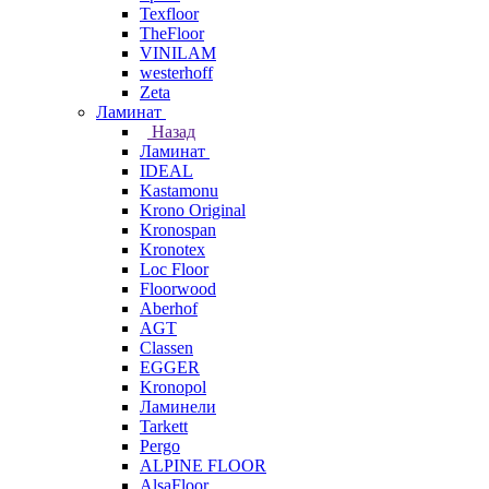
Texfloor
TheFloor
VINILAM
westerhoff
Zeta
Ламинат
Назад
Ламинат
IDEAL
Kastamonu
Krono Original
Kronospan
Kronotex
Loc Floor
Floorwood
Aberhof
AGT
Classen
EGGER
Kronopol
Ламинели
Tarkett
Pergo
ALPINE FLOOR
AlsaFloor