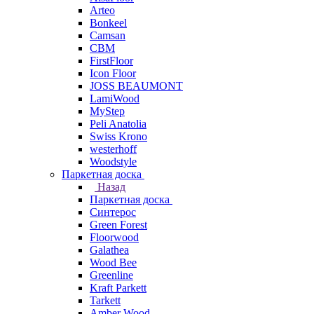
Arteo
Bonkeel
Camsan
CBM
FirstFloor
Icon Floor
JOSS BEAUMONT
LamiWood
MyStep
Peli Anatolia
Swiss Krono
westerhoff
Woodstyle
Паркетная доска
Назад
Паркетная доска
Синтерос
Green Forest
Floorwood
Galathea
Wood Bee
Greenline
Kraft Parkett
Tarkett
Amber Wood