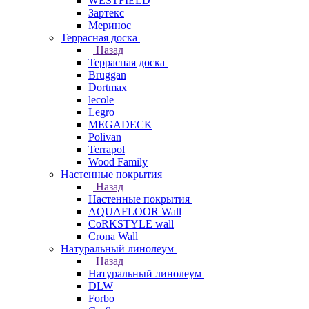
WESTFIELD
Зартекс
Меринос
Террасная доска
Назад
Террасная доска
Bruggan
Dortmax
lecole
Legro
MEGADECK
Polivan
Terrapol
Wood Family
Настенные покрытия
Назад
Настенные покрытия
AQUAFLOOR Wall
CoRKSTYLE wall
Crona Wall
Натуральный линолеум
Назад
Натуральный линолеум
DLW
Forbo