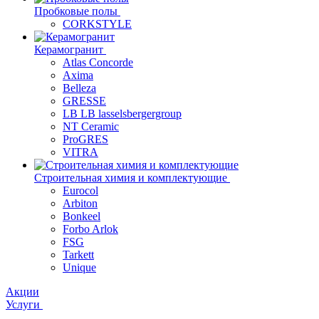
Пробковые полы
CORKSTYLE
Керамогранит
Atlas Concorde
Axima
Belleza
GRESSE
LB LB lasselsbergergroup
NT Ceramic
ProGRES
VITRA
Строительная химия и комплектующие
Eurocol
Arbiton
Bonkeel
Forbo Arlok
FSG
Tarkett
Unique
Акции
Услуги