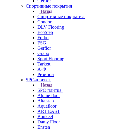
Gerflor
Спортивные покрытия
Назад
Спортивные покрытия
Condor
DLV Flooring
EcoStep
Forbo
FSG
Gerflor
Grabo
Sport Flooring
Tarkett
А-Ф
Резипол
SPC-плитка
Назад
SPC-плитка
Alpine floor
Alta step
Aquafloor
ART EAST
Bonkeel
Damy Floor
Ensten