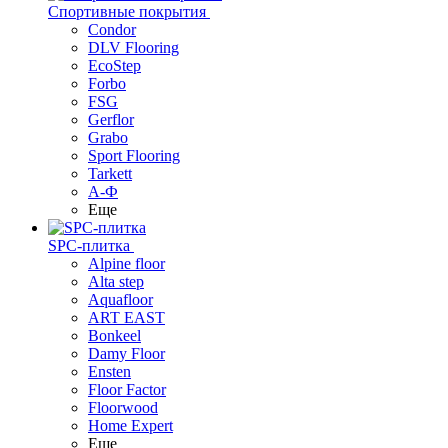
Спортивные покрытия
Condor
DLV Flooring
EcoStep
Forbo
FSG
Gerflor
Grabo
Sport Flooring
Tarkett
А-Ф
Еще
SPC-плитка
Alpine floor
Alta step
Aquafloor
ART EAST
Bonkeel
Damy Floor
Ensten
Floor Factor
Floorwood
Home Expert
Еще