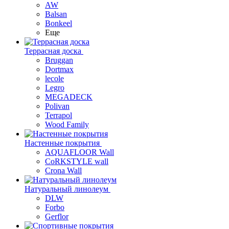
AW
Balsan
Bonkeel
Еще
Террасная доска
Bruggan
Dortmax
lecole
Legro
MEGADECK
Polivan
Terrapol
Wood Family
Настенные покрытия
AQUAFLOOR Wall
CoRKSTYLE wall
Crona Wall
Натуральный линолеум
DLW
Forbo
Gerflor