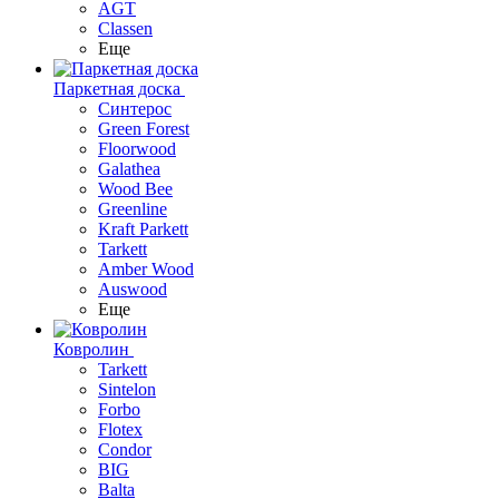
AGT
Classen
Еще
Паркетная доска
Синтерос
Green Forest
Floorwood
Galathea
Wood Bee
Greenline
Kraft Parkett
Tarkett
Amber Wood
Auswood
Еще
Ковролин
Tarkett
Sintelon
Forbo
Flotex
Condor
BIG
Balta