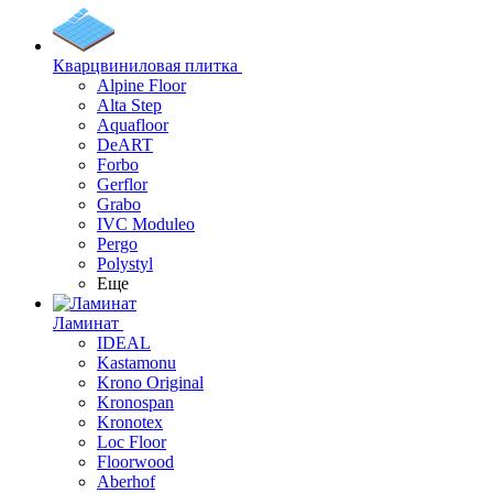
Кварцвиниловая плитка
Alpine Floor
Alta Step
Aquafloor
DeART
Forbo
Gerflor
Grabo
IVC Moduleo
Pergo
Polystyl
Еще
Ламинат
IDEAL
Kastamonu
Krono Original
Kronospan
Kronotex
Loc Floor
Floorwood
Aberhof