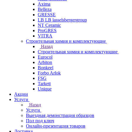
Axima
Belleza
GRESSE
LB LB lasselsbergergroup
NT Ceramic
ProGRES
VITRA
Строительная химия и комплектующие
Назад
Строительная химия и комплектующие
Eurocol
Arbiton
Bonkeel
Forbo Arlok
FSG
Tarkett
Unique
Акции
Услуги
Назад
Услуги
Выездная демонстрация образцов
Пол под ключ
Онлайн-презентация товаров
Доставка