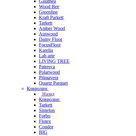
Galathea
Wood Bee
Greenline
Kraft Parkett
Tarkett
Amber Wood
Auswood
Damy Floor
FocusFloor
Karelia
Lab arte
LIVING TREE
Patreeca
Polarwood
Primavera
Quartz Parquet
Ковролин
Назад
Ковролин
Tarkett
Sintelon
Forbo
Flotex
Condor
BIG