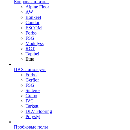
Ковровая плитка
Alpine Floor
AW
Bonkeel
Condor
ESCOM
Forbo
FSG
Modulyss
RCT
Tapibel
Еще
ПВХ линолеум
Forbo
Gerflor
FSG
Sinteros
Grabo
IVC
Tarkett
DLV Flooring
Polystyl
Пробковые полы