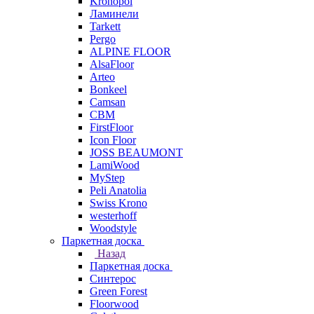
Kronopol
Ламинели
Tarkett
Pergo
ALPINE FLOOR
AlsaFloor
Arteo
Bonkeel
Camsan
CBM
FirstFloor
Icon Floor
JOSS BEAUMONT
LamiWood
MyStep
Peli Anatolia
Swiss Krono
westerhoff
Woodstyle
Паркетная доска
Назад
Паркетная доска
Синтерос
Green Forest
Floorwood