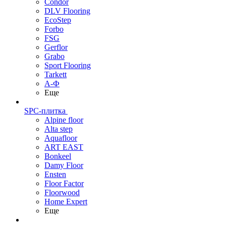
Condor
DLV Flooring
EcoStep
Forbo
FSG
Gerflor
Grabo
Sport Flooring
Tarkett
А-Ф
Еще
SPC-плитка
Alpine floor
Alta step
Aquafloor
ART EAST
Bonkeel
Damy Floor
Ensten
Floor Factor
Floorwood
Home Expert
Еще