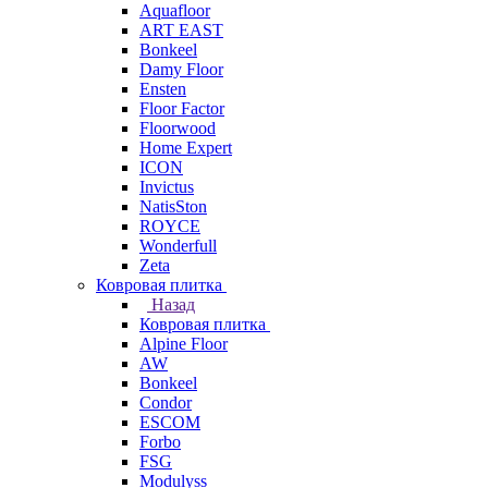
Aquafloor
ART EAST
Bonkeel
Damy Floor
Ensten
Floor Factor
Floorwood
Home Expert
ICON
Invictus
NatisSton
ROYCE
Wonderfull
Zeta
Ковровая плитка
Назад
Ковровая плитка
Alpine Floor
AW
Bonkeel
Condor
ESCOM
Forbo
FSG
Modulyss