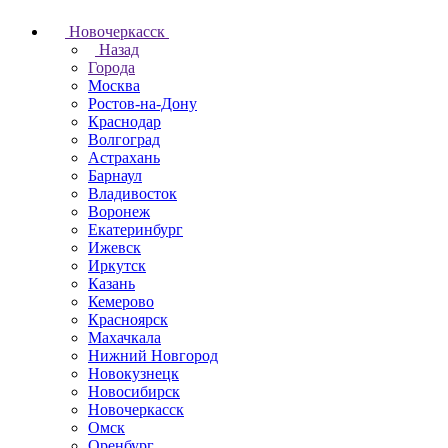
Новочеркаcск
Назад
Города
Москва
Ростов-на-Дону
Краснодар
Волгоград
Астрахань
Барнаул
Владивосток
Воронеж
Екатеринбург
Ижевск
Иркутск
Казань
Кемерово
Красноярск
Махачкала
Нижний Новгород
Новокузнецк
Новосибирск
Новочеркаcск
Омск
Оренбург