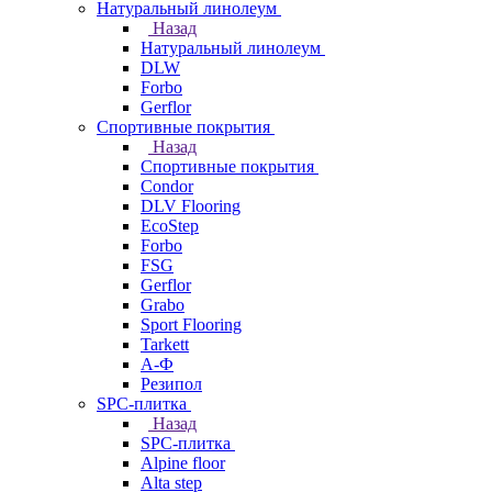
Натуральный линолеум
Назад
Натуральный линолеум
DLW
Forbo
Gerflor
Спортивные покрытия
Назад
Спортивные покрытия
Condor
DLV Flooring
EcoStep
Forbo
FSG
Gerflor
Grabo
Sport Flooring
Tarkett
А-Ф
Резипол
SPC-плитка
Назад
SPC-плитка
Alpine floor
Alta step