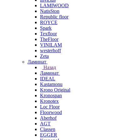
LAMIWOOD
NatisSton
Republic floor
ROYCE
Spark
Texfloor
TheFloor
VINILAM
westerhoff
Zeta
Ламинат
Назад
Ламинат
IDEAL
Kastamonu
Krono Original
Kronospan
Kronotex
Loc Floor
Floorwood
Aberhof
AGT
Classen
EGGER