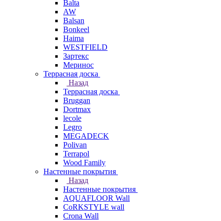
Balta
AW
Balsan
Bonkeel
Haima
WESTFIELD
Зартекс
Меринос
Террасная доска
Назад
Террасная доска
Bruggan
Dortmax
lecole
Legro
MEGADECK
Polivan
Terrapol
Wood Family
Настенные покрытия
Назад
Настенные покрытия
AQUAFLOOR Wall
CoRKSTYLE wall
Crona Wall