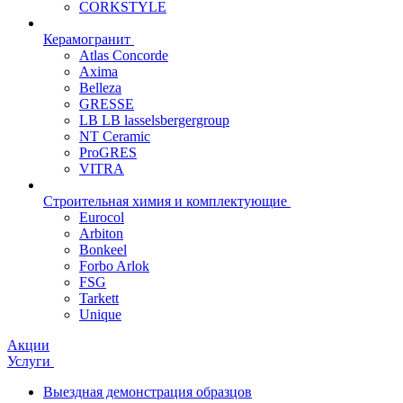
CORKSTYLE
Керамогранит
Atlas Concorde
Axima
Belleza
GRESSE
LB LB lasselsbergergroup
NT Ceramic
ProGRES
VITRA
Строительная химия и комплектующие
Eurocol
Arbiton
Bonkeel
Forbo Arlok
FSG
Tarkett
Unique
Акции
Услуги
Выездная демонстрация образцов