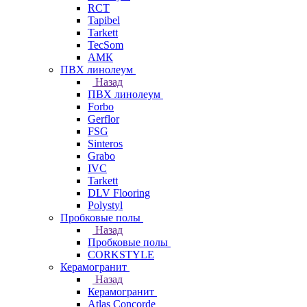
RCT
Tapibel
Tarkett
TecSom
АМК
ПВХ линолеум
Назад
ПВХ линолеум
Forbo
Gerflor
FSG
Sinteros
Grabo
IVC
Tarkett
DLV Flooring
Polystyl
Пробковые полы
Назад
Пробковые полы
CORKSTYLE
Керамогранит
Назад
Керамогранит
Atlas Concorde