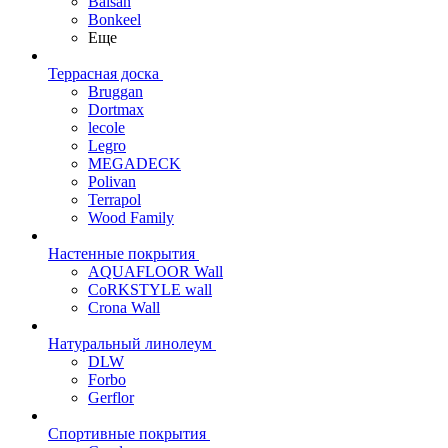
Balsan
Bonkeel
Еще
Террасная доска
Bruggan
Dortmax
lecole
Legro
MEGADECK
Polivan
Terrapol
Wood Family
Настенные покрытия
AQUAFLOOR Wall
CoRKSTYLE wall
Crona Wall
Натуральный линолеум
DLW
Forbo
Gerflor
Спортивные покрытия