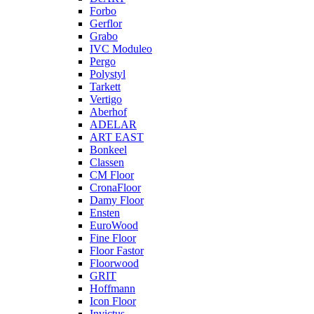
Forbo
Gerflor
Grabo
IVC Moduleo
Pergo
Polystyl
Tarkett
Vertigo
Aberhof
ADELAR
ART EAST
Bonkeel
Classen
CM Floor
CronaFloor
Damy Floor
Ensten
EuroWood
Fine Floor
Floor Fastor
Floorwood
GRIT
Hoffmann
Icon Floor
Invictus