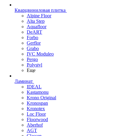
Кварцвиниловая плитка
Alpine Floor
Alta Step
Aquafloor
DeART
Forbo
Gerflor
Grabo
IVC Moduleo
Pergo
Polystyl
Еще
Ламинат
IDEAL
Kastamonu
Krono Original
Kronospan
Kronotex
Loc Floor
Floorwood
Aberhof
AGT
Classen