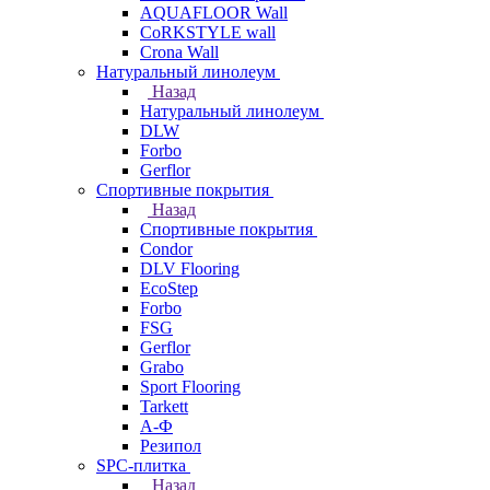
AQUAFLOOR Wall
CoRKSTYLE wall
Crona Wall
Натуральный линолеум
Назад
Натуральный линолеум
DLW
Forbo
Gerflor
Спортивные покрытия
Назад
Спортивные покрытия
Condor
DLV Flooring
EcoStep
Forbo
FSG
Gerflor
Grabo
Sport Flooring
Tarkett
А-Ф
Резипол
SPC-плитка
Назад