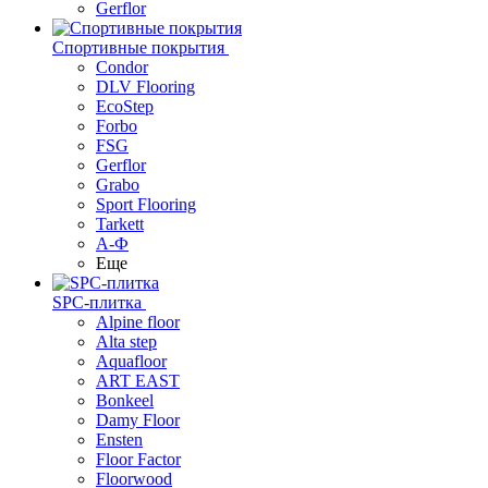
Gerflor
Спортивные покрытия
Condor
DLV Flooring
EcoStep
Forbo
FSG
Gerflor
Grabo
Sport Flooring
Tarkett
А-Ф
Еще
SPC-плитка
Alpine floor
Alta step
Aquafloor
ART EAST
Bonkeel
Damy Floor
Ensten
Floor Factor
Floorwood