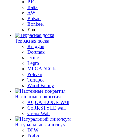
BIG
Balta
AW
Balsan
Bonkeel
Еще
Террасная доска
Bruggan
Dortmax
lecole
Legro
MEGADECK
Polivan
Terrapol
Wood Family
Настенные покрытия
AQUAFLOOR Wall
CoRKSTYLE wall
Crona Wall
Натуральный линолеум
DLW
Forbo