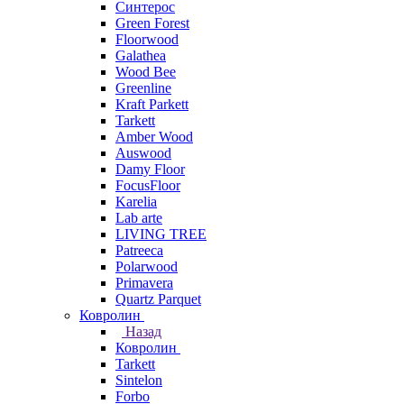
Синтерос
Green Forest
Floorwood
Galathea
Wood Bee
Greenline
Kraft Parkett
Tarkett
Amber Wood
Auswood
Damy Floor
FocusFloor
Karelia
Lab arte
LIVING TREE
Patreeca
Polarwood
Primavera
Quartz Parquet
Ковролин
Назад
Ковролин
Tarkett
Sintelon
Forbo