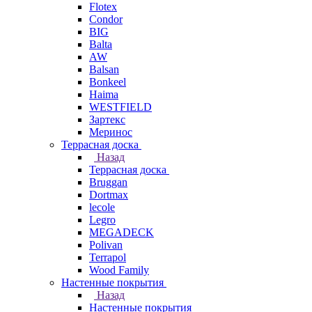
Flotex
Condor
BIG
Balta
AW
Balsan
Bonkeel
Haima
WESTFIELD
Зартекс
Меринос
Террасная доска
Назад
Террасная доска
Bruggan
Dortmax
lecole
Legro
MEGADECK
Polivan
Terrapol
Wood Family
Настенные покрытия
Назад
Настенные покрытия