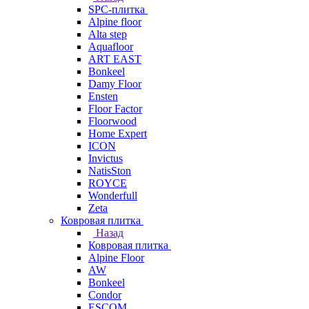
SPC-плитка
Alpine floor
Alta step
Aquafloor
ART EAST
Bonkeel
Damy Floor
Ensten
Floor Factor
Floorwood
Home Expert
ICON
Invictus
NatisSton
ROYCE
Wonderfull
Zeta
Ковровая плитка
Назад
Ковровая плитка
Alpine Floor
AW
Bonkeel
Condor
ESCOM