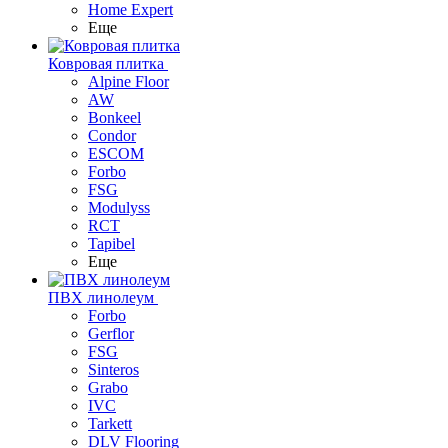
Home Expert
Еще
Ковровая плитка
Alpine Floor
AW
Bonkeel
Condor
ESCOM
Forbo
FSG
Modulyss
RCT
Tapibel
Еще
ПВХ линолеум
Forbo
Gerflor
FSG
Sinteros
Grabo
IVC
Tarkett
DLV Flooring