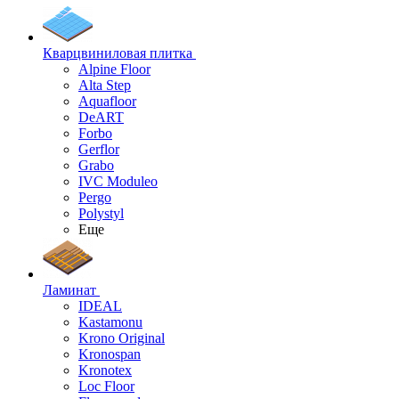
Кварцвиниловая плитка
Alpine Floor
Alta Step
Aquafloor
DeART
Forbo
Gerflor
Grabo
IVC Moduleo
Pergo
Polystyl
Еще
Ламинат
IDEAL
Kastamonu
Krono Original
Kronospan
Kronotex
Loc Floor