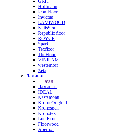
GRIT
Hoffmann
Icon Floor
Invictus
LAMIWOOD
NatisSton
Republic floor
ROYCE
Spark
Texfloor
TheFloor
VINILAM
westerhoff
Zeta
Ламинат
Назад
Ламинат
IDEAL
Kastamonu
Krono Original
Kronospan
Kronotex
Loc Floor
Floorwood
Aberhof