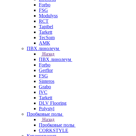
Forbo
FSG
Modulyss
RCT
Tapibel
Tarkett
TecSom
АМК
ПВХ линолеум
Назад
ПВХ линолеум
Forbo
Gerflor
FSG
Sinteros
Grabo
IVC
Tarkett
DLV Flooring
Polystyl
Пробковые полы
Назад
Пробковые полы
CORKSTYLE
Керамогранит