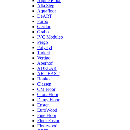
Alpine Floor
Alta Step
Aquafloor
DeART
Forbo
Gerflor
Grabo
IVC Moduleo
Pergo
Polystyl
Tarkett
Vertigo
Aberhof
ADELAR
ART EAST
Bonkeel
Classen
CM Floor
CronaFloor
Damy Floor
Ensten
EuroWood
Fine Floor
Floor Fastor
Floorwood