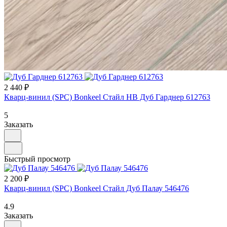
2 440 ₽
Кварц-винил (SPC) Bonkeel Стайл НВ Дуб Гарднер 612763
5
Заказать
Быстрый просмотр
2 200 ₽
Кварц-винил (SPC) Bonkeel Стайл Дуб Палау 546476
4.9
Заказать