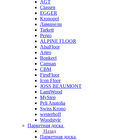
AGT
Classen
EGGER
Kronopol
Ламинели
Tarkett
Pergo
ALPINE FLOOR
AlsaFloor
Arteo
Bonkeel
Camsan
CBM
FirstFloor
Icon Floor
JOSS BEAUMONT
LamiWood
MyStep
Peli Anatolia
Swiss Krono
westerhoff
Woodstyle
Паркетная доска
Назад
Паркетная доска