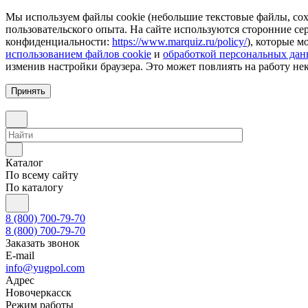
Мы используем файлы cookie (небольшие текстовые файлы, сохр
пользовательского опыта. На сайте используются сторонние с
конфиденциальности:
https://www.marquiz.ru/policy/
), которые м
использованием файлов cookie
и
обработкой персональных да
изменив настройки браузера. Это может повлиять на работу не
Принять
Каталог
По всему сайту
По каталогу
8 (800) 700-79-70
8 (800) 700-79-70
Заказать звонок
E-mail
info@yugpol.com
Адрес
Новочеркаcск
Режим работы