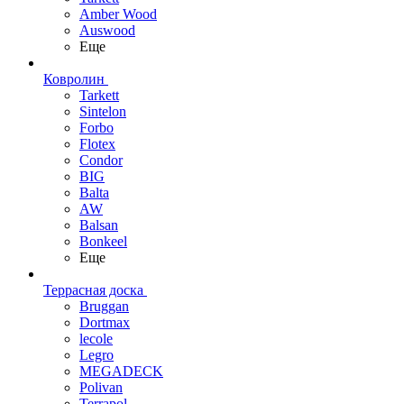
Amber Wood
Auswood
Еще
Ковролин
Tarkett
Sintelon
Forbo
Flotex
Condor
BIG
Balta
AW
Balsan
Bonkeel
Еще
Террасная доска
Bruggan
Dortmax
lecole
Legro
MEGADECK
Polivan
Terrapol