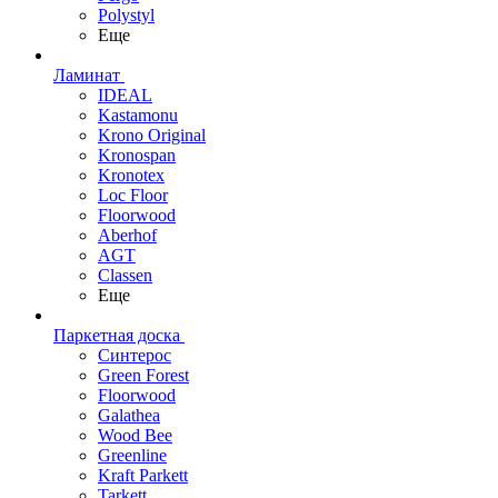
Polystyl
Еще
Ламинат
IDEAL
Kastamonu
Krono Original
Kronospan
Kronotex
Loc Floor
Floorwood
Aberhof
AGT
Classen
Еще
Паркетная доска
Синтерос
Green Forest
Floorwood
Galathea
Wood Bee
Greenline
Kraft Parkett
Tarkett