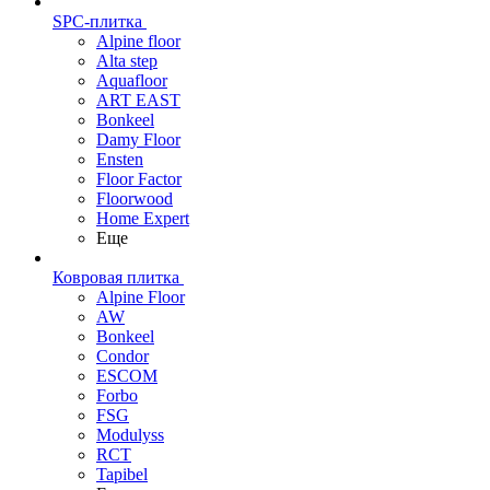
SPC-плитка
Alpine floor
Alta step
Aquafloor
ART EAST
Bonkeel
Damy Floor
Ensten
Floor Factor
Floorwood
Home Expert
Еще
Ковровая плитка
Alpine Floor
AW
Bonkeel
Condor
ESCOM
Forbo
FSG
Modulyss
RCT
Tapibel