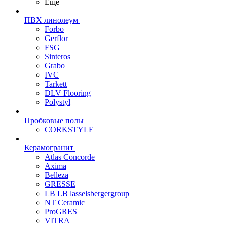
Еще
ПВХ линолеум
Forbo
Gerflor
FSG
Sinteros
Grabo
IVC
Tarkett
DLV Flooring
Polystyl
Пробковые полы
CORKSTYLE
Керамогранит
Atlas Concorde
Axima
Belleza
GRESSE
LB LB lasselsbergergroup
NT Ceramic
ProGRES
VITRA