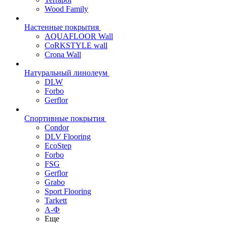
Wood Family
Настенные покрытия
AQUAFLOOR Wall
CoRKSTYLE wall
Crona Wall
Натуральный линолеум
DLW
Forbo
Gerflor
Спортивные покрытия
Condor
DLV Flooring
EcoStep
Forbo
FSG
Gerflor
Grabo
Sport Flooring
Tarkett
А-Ф
Еще