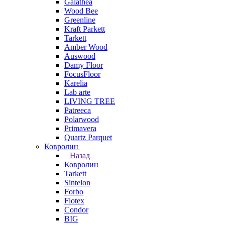
Galathea
Wood Bee
Greenline
Kraft Parkett
Tarkett
Amber Wood
Auswood
Damy Floor
FocusFloor
Karelia
Lab arte
LIVING TREE
Patreeca
Polarwood
Primavera
Quartz Parquet
Ковролин
Назад
Ковролин
Tarkett
Sintelon
Forbo
Flotex
Condor
BIG