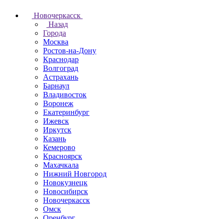
Новочеркаcск
Назад
Города
Москва
Ростов-на-Дону
Краснодар
Волгоград
Астрахань
Барнаул
Владивосток
Воронеж
Екатеринбург
Ижевск
Иркутск
Казань
Кемерово
Красноярск
Махачкала
Нижний Новгород
Новокузнецк
Новосибирск
Новочеркаcск
Омск
Оренбург