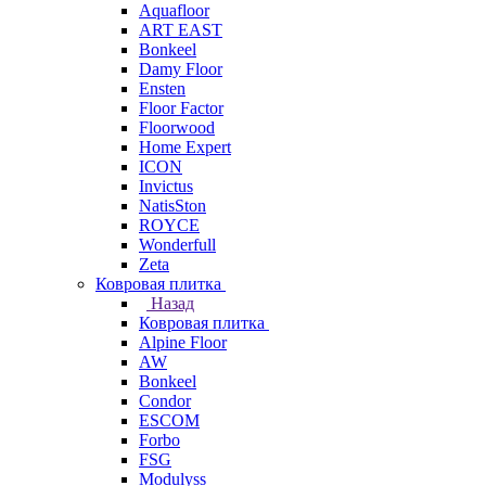
Aquafloor
ART EAST
Bonkeel
Damy Floor
Ensten
Floor Factor
Floorwood
Home Expert
ICON
Invictus
NatisSton
ROYCE
Wonderfull
Zeta
Ковровая плитка
Назад
Ковровая плитка
Alpine Floor
AW
Bonkeel
Condor
ESCOM
Forbo
FSG
Modulyss