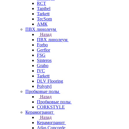
RCT
Tapibel
Tarkett
TecSom
АМК
ПВХ линолеум
Назад
ПВХ линолеум
Forbo
Gerflor
FSG
Sinteros
Grabo
IVC
Tarkett
DLV Flooring
Polystyl
Пробковые полы
Назад
Пробковые полы
CORKSTYLE
Керамогранит
Назад
Керамогранит
Atlas Concorde