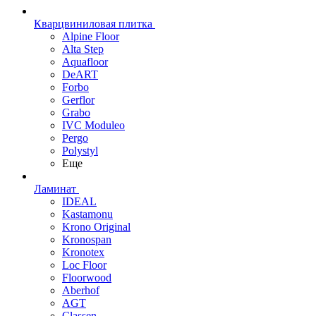
Кварцвиниловая плитка
Alpine Floor
Alta Step
Aquafloor
DeART
Forbo
Gerflor
Grabo
IVC Moduleo
Pergo
Polystyl
Еще
Ламинат
IDEAL
Kastamonu
Krono Original
Kronospan
Kronotex
Loc Floor
Floorwood
Aberhof
AGT
Classen