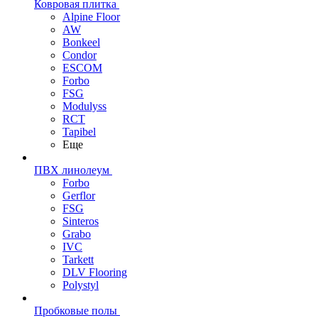
Ковровая плитка
Alpine Floor
AW
Bonkeel
Condor
ESCOM
Forbo
FSG
Modulyss
RCT
Tapibel
Еще
ПВХ линолеум
Forbo
Gerflor
FSG
Sinteros
Grabo
IVC
Tarkett
DLV Flooring
Polystyl
Пробковые полы