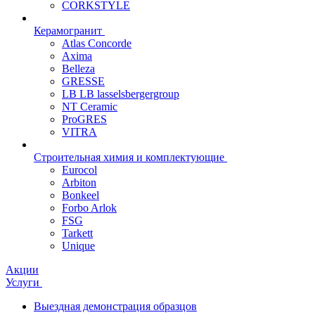
CORKSTYLE
Керамогранит
Atlas Concorde
Axima
Belleza
GRESSE
LB LB lasselsbergergroup
NT Ceramic
ProGRES
VITRA
Строительная химия и комплектующие
Eurocol
Arbiton
Bonkeel
Forbo Arlok
FSG
Tarkett
Unique
Акции
Услуги
Выездная демонстрация образцов