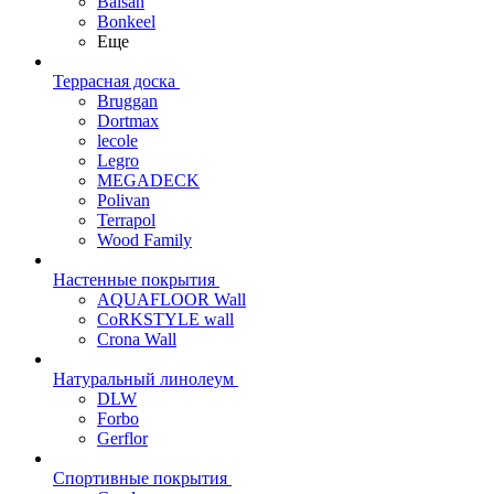
Balsan
Bonkeel
Еще
Террасная доска
Bruggan
Dortmax
lecole
Legro
MEGADECK
Polivan
Terrapol
Wood Family
Настенные покрытия
AQUAFLOOR Wall
CoRKSTYLE wall
Crona Wall
Натуральный линолеум
DLW
Forbo
Gerflor
Спортивные покрытия