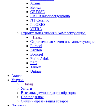
Axima
Belleza
GRESSE
LB LB lasselsbergergroup
NT Ceramic
ProGRES
VITRA
Строительная химия и комплектующие
Назад
Строительная химия и комплектующие
Eurocol
Arbiton
Bonkeel
Forbo Arlok
FSG
Tarkett
Unique
Акции
Услуги
Назад
Услуги
Выездная демонстрация образцов
Пол под ключ
Онлайн-презентация товаров
Доставка