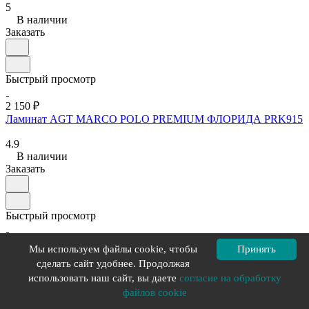
5
В наличии
Заказать
Быстрый просмотр
2 150 ₽
Ламинат AGT MARСO POLO PREMIUM ФЛОРИДА PRK915
4.9
В наличии
Заказать
Быстрый просмотр
1 990 ₽
Мы используем файлы cookie, чтобы
Принять
Ламинат AGT EFFECT ELEGANCE Атлас PRK913
сделать сайт удобнее. Продолжая
использовать наш сайт, вы даете
согласие на обработку
5
В наличии
файлов cookie
Заказать