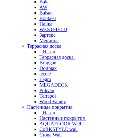
Balta
AW
Balsan
Bonkeel
Haima
WESTFIELD
Зартекс
Меринос
Террасная доска
Назад
Террасная доска
Bruggan
Dortmax
lecole
Legro
MEGADECK
Polivan
Terrapol
Wood Family
Настенные покрытия
Назад
Настенные покрытия
AQUAFLOOR Wall
CoRKSTYLE wall
Crona Wall