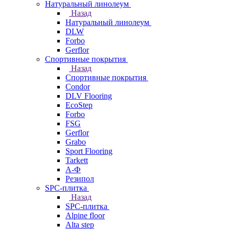
Натуральный линолеум
Назад
Натуральный линолеум
DLW
Forbo
Gerflor
Спортивные покрытия
Назад
Спортивные покрытия
Condor
DLV Flooring
EcoStep
Forbo
FSG
Gerflor
Grabo
Sport Flooring
Tarkett
А-Ф
Резипол
SPC-плитка
Назад
SPC-плитка
Alpine floor
Alta step