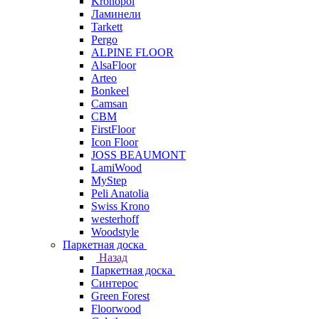
Kronopol
Ламинели
Tarkett
Pergo
ALPINE FLOOR
AlsaFloor
Arteo
Bonkeel
Camsan
CBM
FirstFloor
Icon Floor
JOSS BEAUMONT
LamiWood
MyStep
Peli Anatolia
Swiss Krono
westerhoff
Woodstyle
Паркетная доска
Назад
Паркетная доска
Синтерос
Green Forest
Floorwood