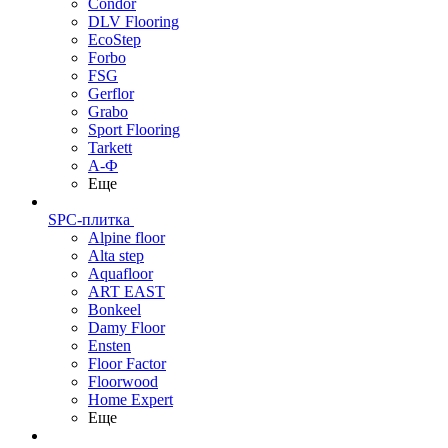
Condor
DLV Flooring
EcoStep
Forbo
FSG
Gerflor
Grabo
Sport Flooring
Tarkett
А-Ф
Еще
SPC-плитка
Alpine floor
Alta step
Aquafloor
ART EAST
Bonkeel
Damy Floor
Ensten
Floor Factor
Floorwood
Home Expert
Еще