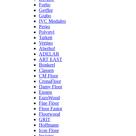
Forbo
Gerflor
Grabo
IVC Moduleo
Pergo
Polystyl
Tarkett
Vertigo
Aberhof
ADELAR
ART EAST
Bonkeel
Classen
CM Floor
CronaFloor
Damy Floor
Ensten
EuroWood
Fine Floor
Floor Fastor
Floorwood
GRIT
Hoffmann
Icon Floor
Invictus