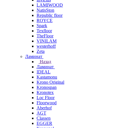
LAMIWOOD
NatisSton
Republic floor
ROYCE
Spark
Texfloor
TheFloor
VINILAM
westerhoff
Zeta
Ламинат
Назад
Ламинат
IDEAL
Kastamonu
Krono Original
Kronospan
Kronotex
Loc Floor
Floorwood
Aberhof
AGT
Classen
EGGER