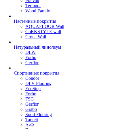
Polivan
Terrapol
Wood Family
Настенные покрытия
AQUAFLOOR Wall
CoRKSTYLE wall
Crona Wall
Натуральный линолеум
DLW
Forbo
Gerflor
Спортивные покрытия
Condor
DLV Flooring
EcoStep
Forbo
FSG
Gerflor
Grabo
Sport Flooring
Tarkett
А-Ф