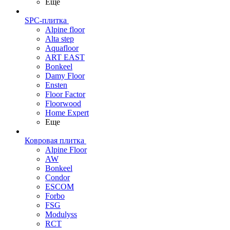
Еще
SPC-плитка
Alpine floor
Alta step
Aquafloor
ART EAST
Bonkeel
Damy Floor
Ensten
Floor Factor
Floorwood
Home Expert
Еще
Ковровая плитка
Alpine Floor
AW
Bonkeel
Condor
ESCOM
Forbo
FSG
Modulyss
RCT