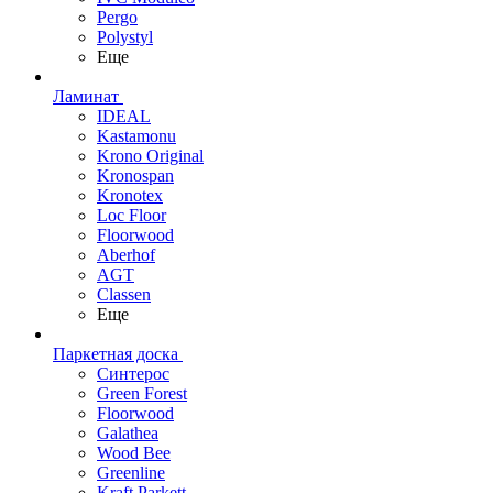
Pergo
Polystyl
Еще
Ламинат
IDEAL
Kastamonu
Krono Original
Kronospan
Kronotex
Loc Floor
Floorwood
Aberhof
AGT
Classen
Еще
Паркетная доска
Синтерос
Green Forest
Floorwood
Galathea
Wood Bee
Greenline
Kraft Parkett