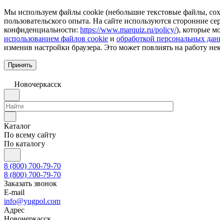
Мы используем файлы cookie (небольшие текстовые файлы, сохр
пользовательского опыта. На сайте используются сторонние с
конфиденциальности:
https://www.marquiz.ru/policy/
), которые м
использованием файлов cookie
и
обработкой персональных да
изменив настройки браузера. Это может повлиять на работу не
Принять
Новочеркаcск
Каталог
По всему сайту
По каталогу
8 (800) 700-79-70
8 (800) 700-79-70
Заказать звонок
E-mail
info@yugpol.com
Адрес
Новочеркаcск