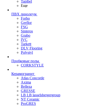
Tapibel
Еще
ПВХ линолеум
Forbo
Gerflor
FSG
Sinteros
Grabo
IVC
Tarkett
DLV Flooring
Polystyl
Пробковые полы
CORKSTYLE
Керамогранит
Atlas Concorde
Axima
Belleza
GRESSE
LB LB lasselsbergergroup
NT Ceramic
ProGRES